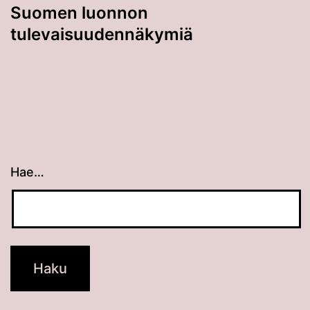
Suomen luonnon
tulevaisuudennäkymiä
Hae…
Kun tuloksia tulee, voit selata niitä nuolinäppäimillä