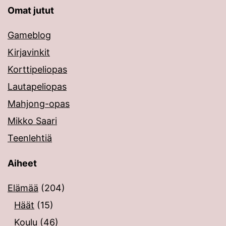
Omat jutut
Gameblog
Kirjavinkit
Korttipeliopas
Lautapeliopas
Mahjong-opas
Mikko Saari
Teenlehtiä
Aiheet
Elämää
(204)
Häät
(15)
Koulu
(46)