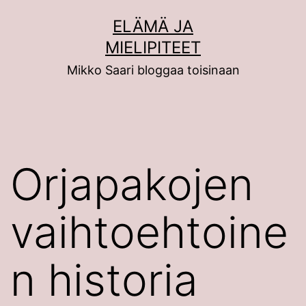
Siirry
ELÄMÄ JA
sisältöön
MIELIPITEET
Mikko Saari bloggaa toisinaan
Orjapakojen
vaihtoehtoine
n historia