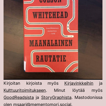
Kirjoitan kirjoista myös
Kirjavinkkeihin
ja
Kulttuuritoimitukseen
. Minut löytää myös
GoodReadsista
ja
StoryGraphista
. Mastodonissa
olen
msaari@mementomori.social
.