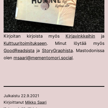
Kirjoitan kirjoista myös
Kirjavinkkeihin
ja
Kulttuuritoimitukseen
. Minut löytää myös
GoodReadsista
ja
StoryGraphista
. Mastodonissa
olen
msaari@mementomori.social
.
Julkaistu
22.9.2021
Kirjoittanut
Mikko Saari