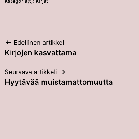
Kategoria(t):
Kirjat
Artikkelien
Edellinen artikkeli
Kirjojen kasvattama
selaus
Seuraava artikkeli
Hyytävää muistamattomuutta