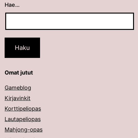
Hae…
Kun tuloksia tulee, voit selata niitä nuolinäppäimillä
Omat jutut
Gameblog
Kirjavinkit
Korttipeliopas
Lautapeliopas
Mahjong-opas