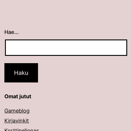
Hae…
Kun tuloksia tulee, voit selata niitä nuolinäppäimillä
Omat jutut
Gameblog
Kirjavinkit
Korttipeliopas