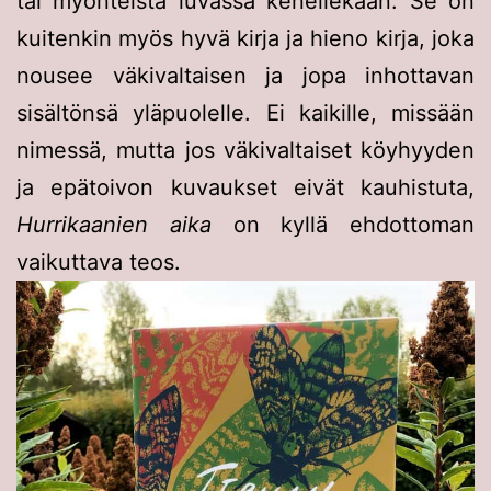
tai myönteistä luvassa kenellekään. Se on
kuitenkin myös hyvä kirja ja hieno kirja, joka
nousee väkivaltaisen ja jopa inhottavan
sisältönsä yläpuolelle. Ei kaikille, missään
nimessä, mutta jos väkivaltaiset köyhyyden
ja epätoivon kuvaukset eivät kauhistuta,
Hurrikaanien aika
on kyllä ehdottoman
vaikuttava teos.