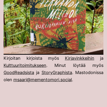
Kirjoitan kirjoista myös
Kirjavinkkeihin
ja
Kulttuuritoimitukseen
. Minut löytää myös
GoodReadsista
ja
StoryGraphista
. Mastodonissa
olen
msaari@mementomori.social
.