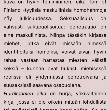
kuva on hyvin feminiininen, eikä Tom of
Finland -tyylisiä maskuliinisia homohahmoja
näy julkisuudessa. Seksuaalisuus on
vahvasti sukupuolisoitua: penetraatio on
aina maskuliinista. Niinpä tässäkin kirjassa
miehet, jotka eivät missään nimessä
identifioituisi homoiksi, voivat aivan hyvin
rahaa vastaan harrastaa miesten välistä
seksiä – kunhan ovat tiukasti miehisessä
roolissa eli yhdynnässä penetroivana ja
suuseksissä saavana osapuolena.
Hurrikaanien aika
on hurja, väkivaltainen
kirja, jossa ei ole oikein mitään lohdullista