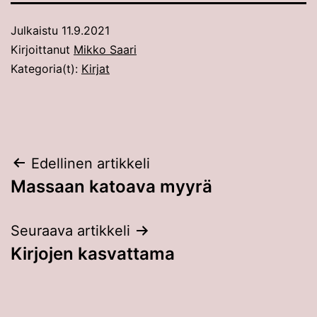
Julkaistu
11.9.2021
Kirjoittanut
Mikko Saari
Kategoria(t):
Kirjat
Artikkelien
Edellinen artikkeli
Massaan katoava myyrä
selaus
Seuraava artikkeli
Kirjojen kasvattama