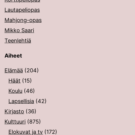
Lautapeliopas
Mahjong-opas
Mikko Saari
Teenlehtiä
Aiheet
Elämää
(204)
Häät
(15)
Koulu
(46)
Lapsellisia
(42)
Kirjasto
(36)
Kulttuuri
(875)
Elokuvat ja tv
(172)