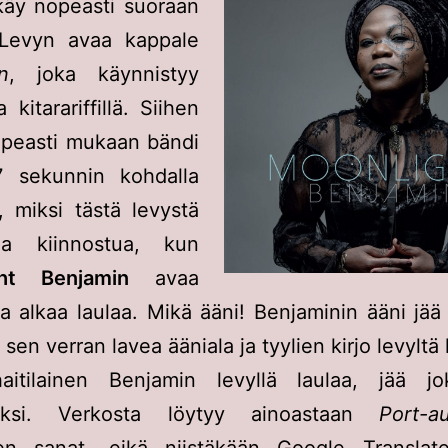
äy nopeasti suoraan
 Levyn avaa kappale
n
, joka käynnistyy
a kitarariffillä. Siihen
nopeasti mukaan bändi
7 sekunnin kohdalla
, miksi tästä levystä
aa kiinnostua, kun
ght Benjamin
avaa
a alkaa laulaa. Mikä ääni! Benjaminin ääni jää
sen verran lavea ääniala ja tyylien kirjo levyltä 
aitilainen Benjamin levyllä laulaa, jää jo
riksi. Verkosta löytyy ainoastaan
Port-a