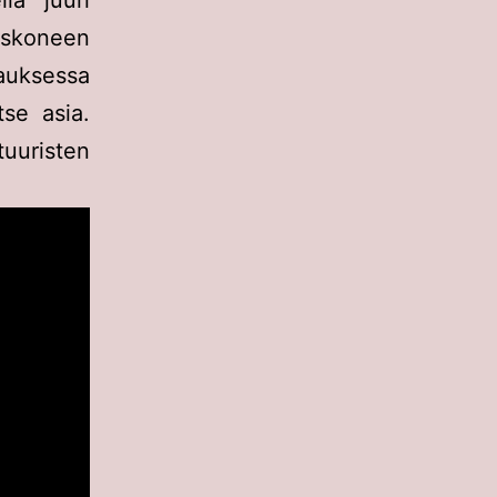
la juuri
öskoneen
pauksessa
se asia.
ttuuristen