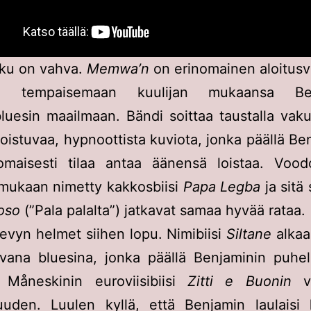
lku on vahva.
Memwa’n
on erinomainen aloitusv
uu tempaisemaan kuulijan mukaansa Ben
uesin maailmaan. Bändi soittaa taustalla vaku
 toistuvaa, hypnoottista kuviota, jonka päällä Ben
omaisesti tilaa antaa äänensä loistaa. Vood
mukaan nimetty kakkosbiisi
Papa Legba
ja sitä
oso
(”Pala palalta”) jatkavat samaa hyvää rataa.
levyn helmet siihen lopu. Nimibiisi
Siltane
alkaa
avana bluesina, jonka päällä Benjaminin puhel
 Måneskinin euroviisibiisi
Zitti e Buonin
vo
uden. Luulen kyllä, että Benjamin laulaisi