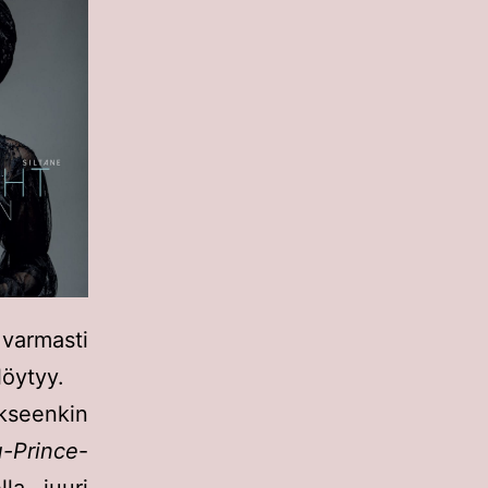
 varmasti
löytyy.
kseenkin
u-Prince
-