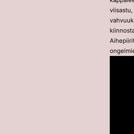
kappale
viisast
vahvuuks
kiinnos
Aihepiiri
ongelmie