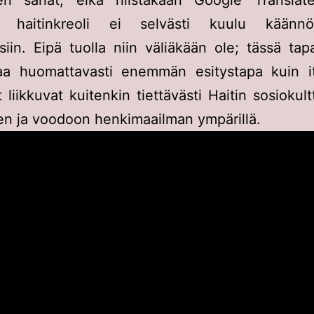
en sanat, eikä niistäkään Google Translatel
u, haitinkreoli ei selvästi kuulu käänn
iin. Eipä tuolla niin väliäkään ole; tässä ta
taa huomattavasti enemmän esitystapa kuin it
t liikkuvat kuitenkin tiettävästi Haitin sosiokul
n ja voodoon henkimaailman ympärillä.