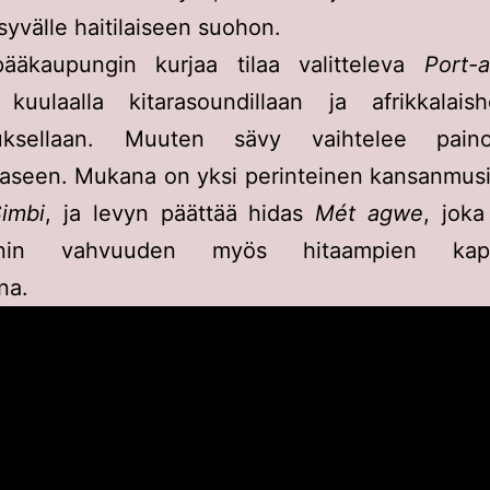
syvälle haitilaiseen suohon.
pääkaupungin kurjaa tilaa valitteleva
Port-
 kuulaalla kitarasoundillaan ja afrikkalaishe
uksellaan. Muuten sävy vaihtelee painos
aseen. Mukana on yksi perinteinen kansanmusi
imbi
, ja levyn päättää hidas
Mét agwe
, joka
inin vahvuuden myös hitaampien kapp
ana.