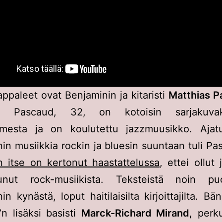
ppaleet ovat Benjaminin ja kitaristi
Matthias P
aa. Pascaud, 32, on kotoisin sarjakuvak
mesta ja on koulutettu jazzmuusikko. Ajat
in musiikkia rockin ja bluesin suuntaan tuli Pas
 itse on kertonut haastattelussa
, ettei ollut
tunut rock-musiikista. Teksteistä noin p
in kynästä, loput haitilaisilta kirjoittajilta. Bä
n lisäksi basisti
Marck-Richard Mirand
, perku