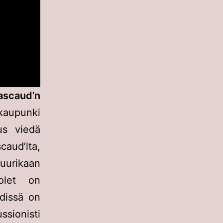
ascaud’n
aupunki
us viedä
caud’lta,
 juurikaan
uolet on
ndissä on
ssionisti