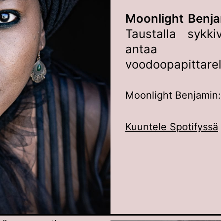
Moonlight Benja
Taustalla sykki
antaa hait
voodoopapittarel
Moonlight Benjamin
Kuuntele Spotifyssä