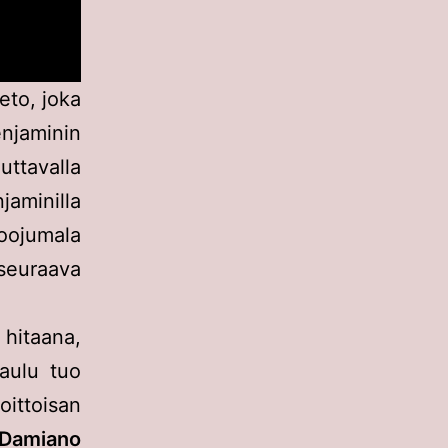
eto, joka
jaminin
uttavalla
jaminilla
oojumala
 seuraava
 hitaana,
aulu tuo
ittoisan
Damiano