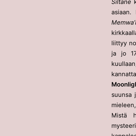
Siltane
k
asiaan.
Memwa’
kirkkaall
liittyy 
ja jo 1
kuullaan
kannatt
Moonli
suunsa j
mieleen, 
Mistä h
mystee