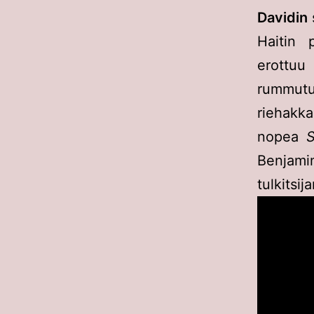
Davidin
Haitin 
erottuu
rummut
riehakka
nopea
S
Benjam
tulkitsij