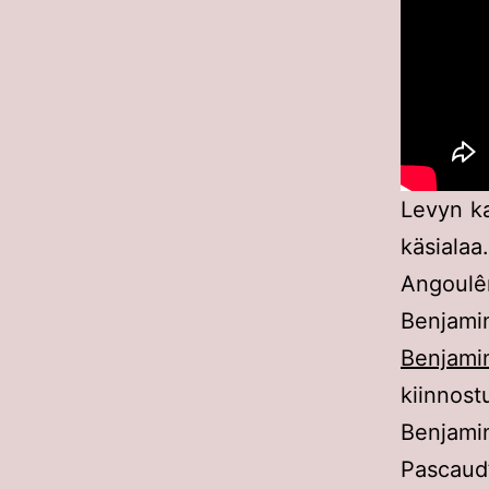
Levyn ka
käsial
Angoulê
Benjamin
Benjamin
kiinnos
Benjamin
Pascaud’