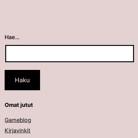
Hae…
Kun tuloksia tulee, voit selata niitä nuolinäppäimillä
Omat jutut
Gameblog
Kirjavinkit