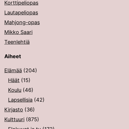
Korttipeliopas
Lautapeliopas
Mahjong-opas
Mikko Saari
Teenlehtiä
Aiheet
Elämää
(204)
Häät
(15)
Koulu
(46)
Lapsellisia
(42)
Kirjasto
(36)
Kulttuuri
(875)