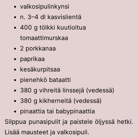
valkosipulinkynsi
n. 3–4 dl kasvislientä
400 g tölkki kuutioitua
tomaattimurskaa
2 porkkanaa
paprikaa
kesäkurpitsaa
pienehkö bataatti
380 g vihreitä linssejä (vedessä)
380 g kikherneitä (vedessä)
pinaattia tai babypinaattia
Silppua punasipulit ja paistele öljyssä hetki.
Lisää mausteet ja valkosipuli.