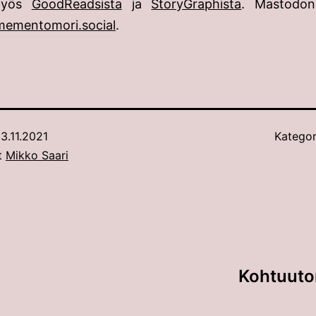
myös
GoodReadsista
ja
StoryGraphista
. Mastodon
ementomori.social
.
3.11.2021
Kategor
ut
Mikko Saari
Kohtuuton