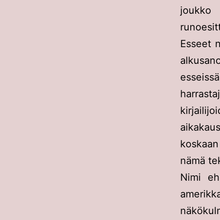
joukko r
runoesitt
Esseet n
alkusan
esseissä
harrast
kirjail
aikakau
koskaan 
nämä tek
Nimi eh
amerikk
näkökulm