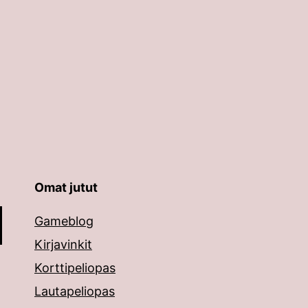
Omat jutut
äppäimillä ylös ja alas ja siirtyä halutulle sivulle ent
Gameblog
Kirjavinkit
Korttipeliopas
Lautapeliopas