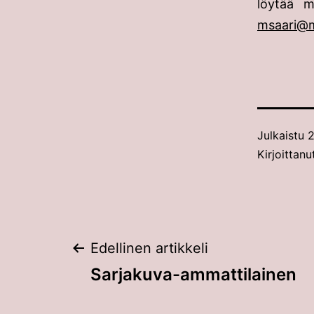
löytää 
msaari@m
Julkaistu
2
Kirjoittan
Artikkelien
Edellinen artikkeli
Sarjakuva-ammattilainen
selaus