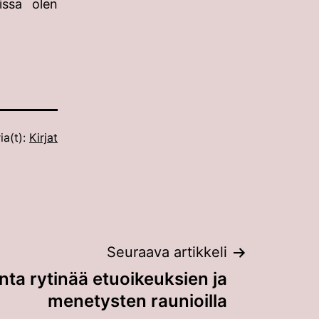
issa olen
ia(t):
Kirjat
Seuraava artikkeli
ta rytinää etuoikeuksien ja
menetysten raunioilla