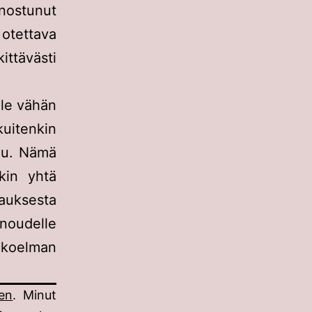
nostunut
otettava
ittävästi
lle vähän
kuitenkin
tuu. Nämä
nkin yhtä
sauksesta
noudelle
okoelman
een
. Minut