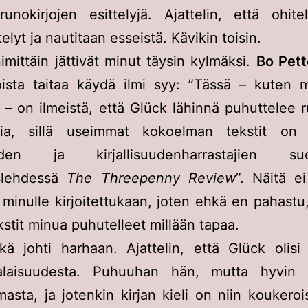
unokirjojen esittelyjä. Ajattelin, että ohit
elyt ja nautitaan esseistä. Kävikin toisin.
imittäin jättivät minut täysin kylmäksi.
Bo Pett
oista taitaa käydä ilmi syy: ”Tässä – kuten m
 – on ilmeistä, että Glück lähinnä puhuttelee
ajia, sillä useimmat kokoelman tekstit on j
ijoiden ja kirjallisuudenharrastajien su
slehdessä
The Threepenny Review
”. Näitä ei
minulle kirjoitettukaan, joten ehkä en pahastu,
stit minua puhutelleet millään tapaa.
kä johti harhaan. Ajattelin, että Glück olisi
alaisuudesta. Puhuuhan hän, mutta hyvin r
asta, ja jotenkin kirjan kieli on niin koukerois