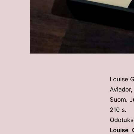
Louise G
Aviador,
Suom. J
210 s.
Odotukse
Louise 