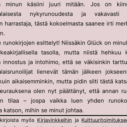
ää minun käsiini juuri mitään. Jos on kiin
alaisesta nykyrunoudesta ja vakavasti 
 harrastaja, tästä kokoelmasta saanee irti merk
n.
 runokirjojen esittelyt! Niissäkin Glück on minu
rkeakirjallisella tasolla, mutta niistä hehkuu 
n innostus ja intohimo, että se väkisinkin tart
laisrunoilijat lienevät tämän jälkeen joksee
 kuin aikaisemminkin, mutta pidin silti tästä kat
seurauksena olen nyt päättänyt, että annan ru
 tilaa – jospa vaikka luen yhden runok
a katson, mihin se minut johtaa.
 kirjoista myös
Kirjavinkkeihin
ja
Kulttuuritoimituks