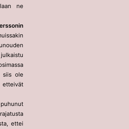
ellaan ne
erssonin
uissakin
 runouden
ulkaistu
osimassa
 siis ole
 etteivät
 puhunut
ajatusta
ta, ettei