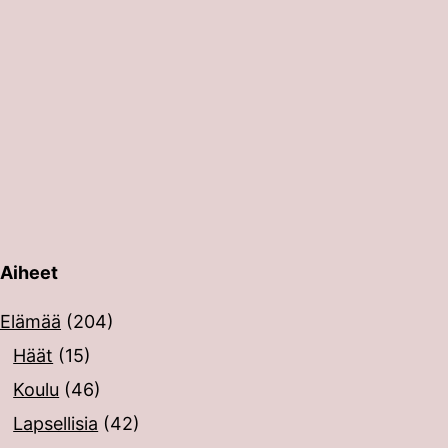
Aiheet
erin painalluksella. Kosketusnäytöllisten laitteiden käyt
Elämää
(204)
Häät
(15)
Koulu
(46)
Lapsellisia
(42)