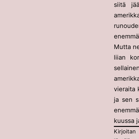
siitä j
amerikk
runouden
enemmä
Mutta ne
liian ko
sellaine
amerikka
vieraita
ja sen 
enemmän
kuussa j
Kirjoitan