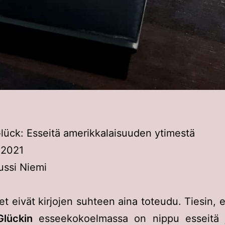
lück: Esseitä amerikkalaisuuden ytimestä
 2021
ussi Niemi
t eivät kirjojen suhteen aina toteudu. Tiesin, e
Glückin
esseekokoelmassa on nippu esseitä j