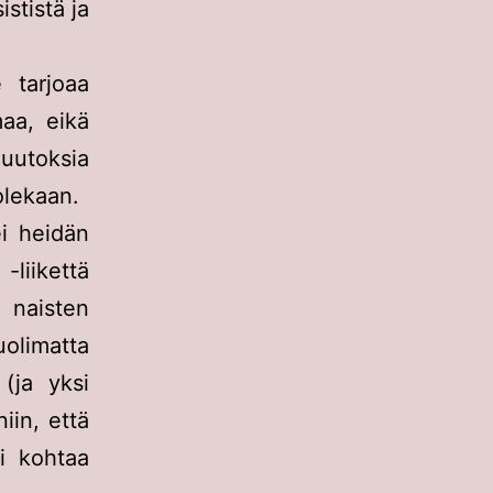
stistä ja
 tarjoaa
aa, eikä
Muutoksia
olekaan.
ei heidän
 -liikettä
naisten
uolimatta
(ja yksi
iin, että
ei kohtaa