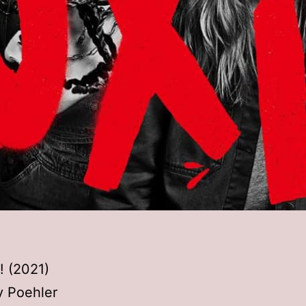
i! (2021)
y Poehler