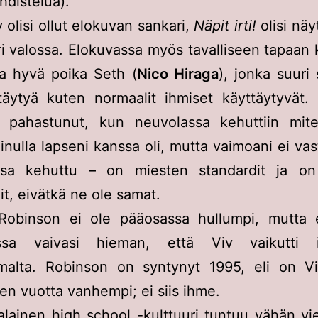
hdistelua).
 olisi ollut elokuvan sankari,
Näpit irti!
olisi näy
i valossa. Elokuvassa myös tavalliseen tapaan
na hyvä poika Seth (
Nico Hiraga
), jonka suuri
täytyä kuten normaalit ihmiset käyttäytyvät.
n pahastunut, kun neuvolassa kehuttiin mit
nulla lapseni kanssa oli, mutta vaimoani ei va
essa kehuttu – on miesten standardit ja on
it, eivätkä ne ole samat.
Robinson ei ole pääosassa hullumpi, mutta 
essa vaivasi hieman, että Viv vaikutti i
alta. Robinson on syntynyt 1995, eli on Vi
 vuotta vanhempi; ei siis ihme.
lainen high school -kulttuuri tuntuu vähän vie