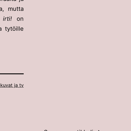
a, mutta
irti!
on
 tytöille
kuvat ja tv