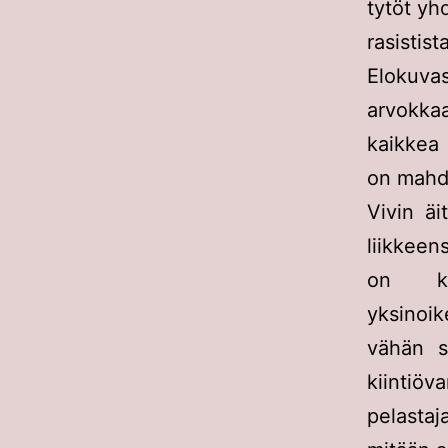
tytöt yh
rasistist
Elokuva
arvokka
kaikkea 
on mahdo
Vivin äi
liikkeens
on kri
yksinoi
vähän s
kiintiöv
pelastaj