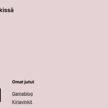
kissä
Omat jutut
äppäimillä ylös ja alas ja siirtyä halutulle sivulle ent
Gameblog
Kirjavinkit