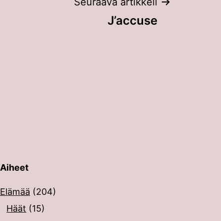
Seuraava artikkeli
J’accuse
Aiheet
erin painalluksella. Kosketusnäytöllisten laitteiden käyt
Elämää
(204)
Häät
(15)