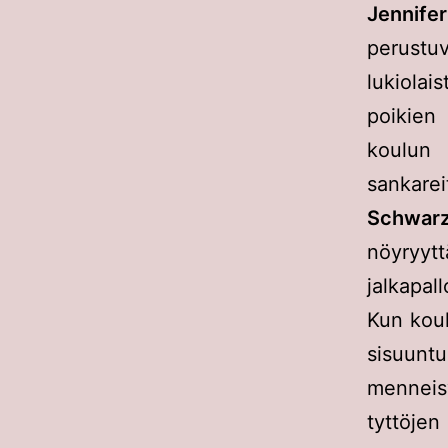
Jennife
perus
lukiolai
poikien
koulun 
sankare
Schwar
nöyryytt
jalkapal
Kun koul
sisuunt
menneis
tyttöjen