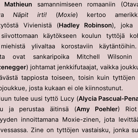
r Mathieun
samannimiseen romaaniin (Otav
tuva
Näpit irti!
(
Moxie
) kertoo amerikka
stytöstä Vivienistä (
Hadley Robinson
), joka 
 siivottomaan käytökseen koulun tyttöjä ko
miehistä ylivaltaa korostaviin käytäntöihin
ita ovat sankaripoika Mitchell Wilsonin
zenegger
) johtamat jenkkifutaajat, vaikka joukk
ävästä tappiosta toiseen, toisin kuin tyttöjen
lojoukkue, josta kukaan ei ole kiinnostunut.
uun tulee uusi tyttö Lucy (
Alycia Pascual-Pen
uu ja perustaa äitinsä (
Amy Poehler
) Riot
yyden innoittamana Moxie-zinen, jota levittä
 vessassa. Zine on tyttöjen vastaisku, jonka s