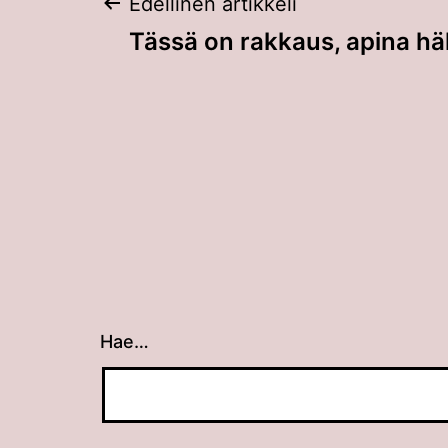
Artikkelien
Edellinen artikkeli
Tässä on rakkaus, apina hä
selaus
Hae…
Kun tuloksia tulee, voit selata niitä nuolin