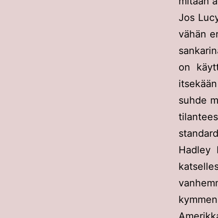
mitään a
Jos Lucy
vähän er
sankari
on käyt
itsekää
suhde mi
tilante
standard
Hadley 
katsell
vanhemm
kymmenen
Amerikka