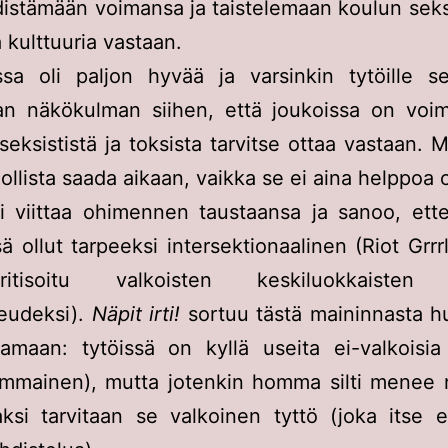
distämään voimansa ja taistelemaan koulun seksi
a kulttuuria vastaan.
ssa oli paljon hyvää ja varsinkin tytöille se
an näkökulman siihen, että joukoissa on voim
seksististä ja toksista tarvitse ottaa vastaan. 
llista saada aikaan, vaikka se ei aina helppoa 
ti viittaa ohimennen taustaansa ja sanoo, ett
ä ollut tarpeeksi intersektionaalinen (Riot Grrrl
tisoitu valkoisten keskiluokkaisten 
keudeksi).
Näpit irti!
sortuu tästä maininnasta h
amaan: tytöissä on kyllä useita ei-valkoisia 
ammainen), mutta jotenkin homma silti menee n
aksi tarvitaan se valkoinen tyttö (joka itse 