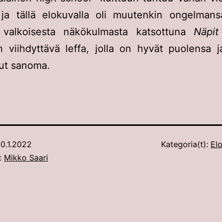
 ja tällä elokuvalla oli muutenkin ongelmans
 valkoisesta näkökulmasta katsottuna
Näpit 
n viihdyttävä leffa, jolla on hyvät puolensa ja
lut sanoma.
0.1.2022
Kategoria(t):
Elo
ut
Mikko Saari