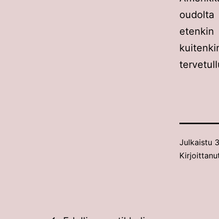
oudolta
etenkin
kuitenki
tervetul
Julkaistu
3
Kirjoittan