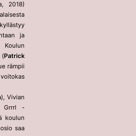
a, 2018)
laisesta
kyllästyy
htaan ja
. Koulun
 (
Patrick
ue rämpii
 voitokas
a
), Vivian
 Grrrl -
ä koulun
uosio saa