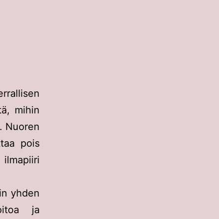
rallisen
tä, mihin
a. Nuoren
taa pois
ilmapiiri
ain yhden
oitoa ja