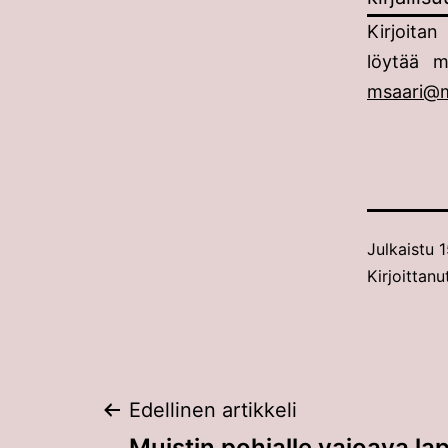
Kirjoitan
löytää 
msaari@m
Julkaistu
1
Kirjoittan
Artikkelien
Edellinen artikkeli
Muistin pohjalle vajoava la