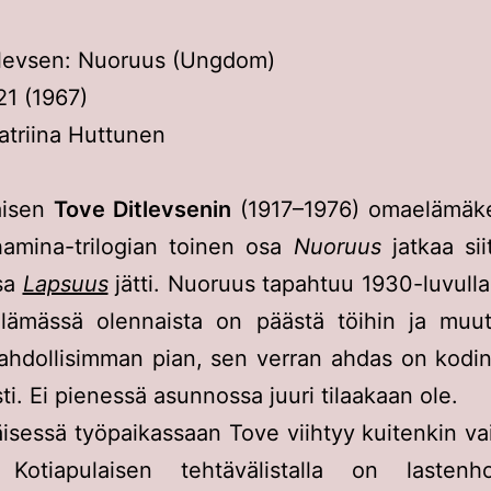
tlevsen: Nuoruus (Ungdom)
1 (1967)
triina Huttunen
aisen
Tove Ditlevsenin
(1917–1976) omaelämäker
amina-trilogian toinen osa
Nuoruus
jatkaa sii
osa
Lapsuus
jätti. Nuoruus tapahtuu 1930-luvull
lämässä olennaista on päästä töihin ja muut
hdollisimman pian, sen verran ahdas on kodin 
ti. Ei pienessä asunnossa juuri tilaakaan ole.
sessä työpaikassaan Tove viihtyy kuitenkin v
 Kotiapulaisen tehtävälistalla on lastenh