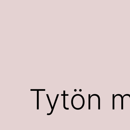
Siirry
sisältöön
Tytön m