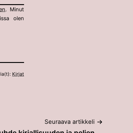
een
. Minut
issa olen
ia(t):
Kirjat
Seuraava artikkeli
hde kirjallisuuden ja pelien