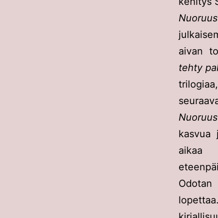
kehitys 
Nuoruus
julkaise
aivan t
tehty p
trilogia
seuraava
Nuoruus
kasvua 
aikaa
eteenp
Odotan 
lopettaa.
kirjallisu