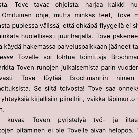
ista. Tove tavaa ohjeista: harjaa kaikki hu
. Omituinen ohje, mutta minkäs teet, Tove mie
asta puolessa välissä, että ehkäpä flyygeliä ei s
hinkata huolellisesti juuriharjalla. Tove pakenee
saa käydä hakemassa palveluspaikkaan jääneet ta
essa
Tovelle soi lohtua toimittaja Brochma
arkita Toven runojen julkaisemista parin vuode
ttavasti Tove löytää Brochmannin nimen
moituksista. Se siitä toivosta! Tove saa onnek
yhteyksiä kirjallisiin piireihin, vaikka läpimurto
n.
kuvaa Toven pyristelyä työ- ja iltael
ojen pitäminen ei ole Tovelle aivan helppoa.