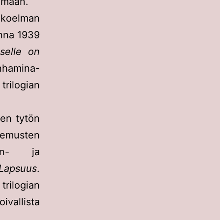
tumaan.
koelman
nna 1939
selle on
nhamina-
trilogian
ren tytön
kemusten
in- ja
Lapsuus
.
rilogian
oivallista