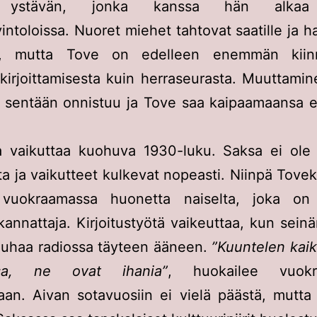
 ystävän, jonka kanssa hän alkaa
vintoloissa. Nuoret miehet tahtovat saatille ja ha
n, mutta Tove on edelleen enemmän kiinn
kirjoittamisesta kuin herraseurasta. Muuttami
 sentään onnistuu ja Tove saa kaipaamaansa e
la vaikuttaa kuohuva 1930-luku. Saksa ei ole
a ja vaikutteet kulkevat nopeasti. Niinpä Tovek
 vuokraamassa huonetta naiselta, joka on
kannattaja. Kirjoitustyötä vaikeuttaa, kun sein
uhaa radiossa täyteen ääneen.
”Kuuntelen kai
sa, ne ovat ihania”
, huokailee vuokr
saan. Aivan sotavuosiin ei vielä päästä, mutta