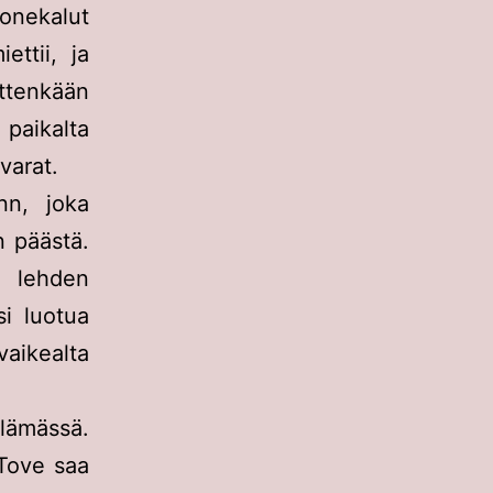
onekalut
ttii, ja
ittenkään
 paikalta
varat.
nn, joka
n päästä.
 lehden
si luotua
 vaikealta
ämässä.
 Tove saa