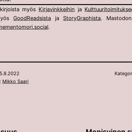
 kirjoista myös
Kirjavinkkeihin
ja
Kulttuuritoimituks
myös
GoodReadsista
ja
StoryGraphista
. Mastodon
ementomori.social
.
5.8.2022
Kategor
ut
Mikko Saari
psuus
Monisyinen su