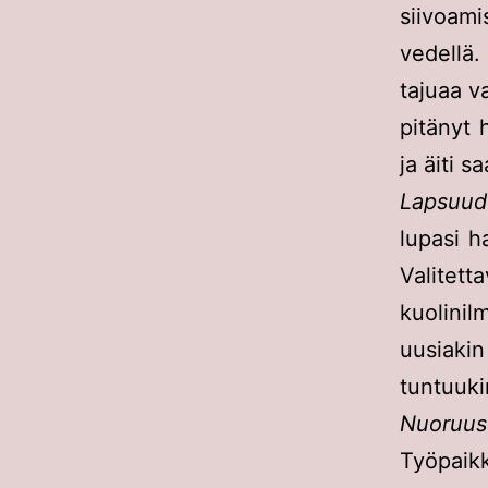
siivoam
vedellä
tajuaa v
pitänyt 
ja äiti 
Lapsuud
lupasi h
Valite
kuolinil
uusiakin 
tuntuuki
Nuoruus
Työpaikk