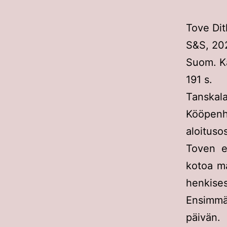
Tove Di
S&S, 202
Suom. Ka
191 s.
Tanskal
Kööpenh
aloitus
Toven e
kotoa ma
henkises
Ensimmäi
päivän.