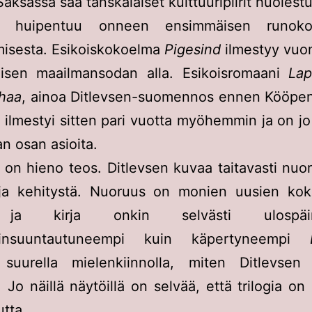
Saksassa saa tanskalaiset kulttuuripiirit huoles
huipentuu onneen ensimmäisen runoko
misesta. Esikoiskokoelma
Pigesind
ilmestyy vuo
oisen maailmansodan alla. Esikoisromaani
Lap
ahaa
, ainoa Ditlevsen-suomennos ennen Kööpe
a, ilmestyi sitten pari vuotta myöhemmin ja on jo 
n osan asioita.
on hieno teos. Ditlevsen kuvaa taitavasti nuo
ja kehitystä. Nuoruus on monien uusien ko
 ja kirja onkin selvästi ulospä
äinsuuntautuneempi kuin käpertyneempi
suurella mielenkiinnolla, miten Ditlevsen t
 Jo näillä näytöillä on selvää, että trilogia on 
utta.