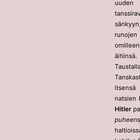
uuden
tanssira
sänkyy
runojen 
omilleen
äitiinsä.
Taustal
Tanskast
itsensä
natsien 
Hitler
pa
puheen
haltiois