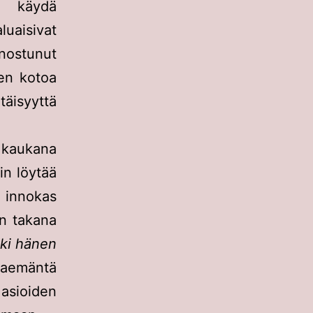
 käydä
luaisivat
ostunut
nen kotoa
täisyyttä
 kaukana
in löytää
 innokas
än takana
kki hänen
aemäntä
 asioiden