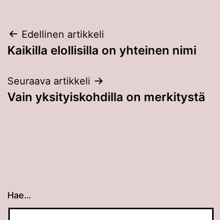
Artikkelien
Edellinen artikkeli
Kaikilla elollisilla on yhteinen nimi
selaus
Seuraava artikkeli
Vain yksityiskohdilla on merkitystä
Hae…
Kun tuloksia tulee, voit selata niitä nuolinäppäimillä