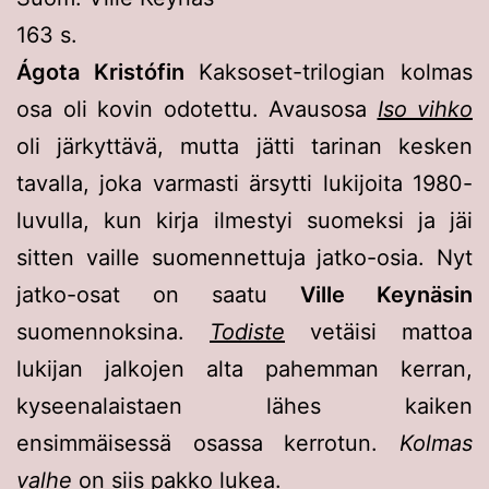
163 s.
Ágota Kristófin
Kaksoset-trilogian kolmas
osa oli kovin odotettu. Avausosa
Iso vihko
oli järkyttävä, mutta jätti tarinan kesken
tavalla, joka varmasti ärsytti lukijoita 1980-
luvulla, kun kirja ilmestyi suomeksi ja jäi
sitten vaille suomennettuja jatko-osia. Nyt
jatko-osat on saatu
Ville Keynäsin
suomennoksina.
Todiste
vetäisi mattoa
lukijan jalkojen alta pahemman kerran,
kyseenalaistaen lähes kaiken
ensimmäisessä osassa kerrotun.
Kolmas
valhe
on siis pakko lukea.