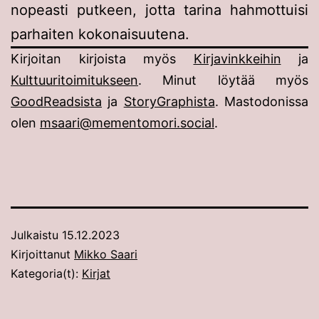
nopeasti putkeen, jotta tarina hahmottuisi
parhaiten kokonaisuutena.
Kirjoitan kirjoista myös
Kirjavinkkeihin
ja
Kulttuuritoimitukseen
. Minut löytää myös
GoodReadsista
ja
StoryGraphista
. Mastodonissa
olen
msaari@mementomori.social
.
Julkaistu
15.12.2023
Kirjoittanut
Mikko Saari
Kategoria(t):
Kirjat