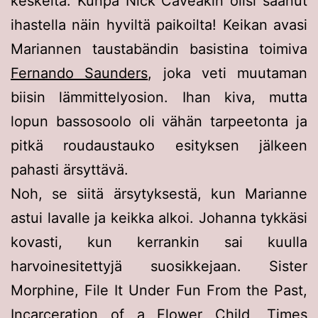
keskeltä. Kunpa Nick Caveakin olisi saanut
ihastella näin hyviltä paikoilta! Keikan avasi
Mariannen taustabändin basistina toimiva
Fernando Saunders
, joka veti muutaman
biisin lämmittelyosion. Ihan kiva, mutta
lopun bassosoolo oli vähän tarpeetonta ja
pitkä roudaustauko esityksen jälkeen
pahasti ärsyttävä.
Noh, se siitä ärsytyksestä, kun Marianne
astui lavalle ja keikka alkoi. Johanna tykkäsi
kovasti, kun kerrankin sai kuulla
harvoinesitettyjä suosikkejaan. Sister
Morphine, File It Under Fun From the Past,
Incarceration of a Flower Child, Times