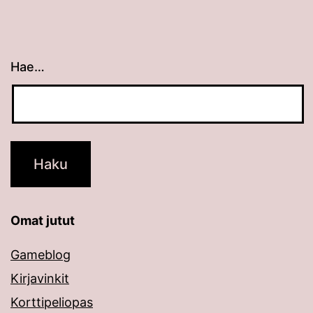
Hae…
Kun tuloksia tulee, voit selata niitä nuolinäppäimillä
Omat jutut
Gameblog
Kirjavinkit
Korttipeliopas