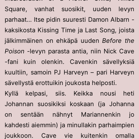
Square, vanhat suosikit, uuden levyn
parhaat… Itse pidin suuresti Damon Albarn -
kaksikosta Kissing Time ja Last Song, joista
jälkimmäinen on ehkäpä uuden
Before the
Poison
-levyn parasta antia, niin Nick Cave
-fani kuin olenkin. Cavenkin sävellyksiä
kuultiin, samoin PJ Harveyn – pari Harveyn
sävellystä erottuikin joukosta helposti.
Kyllä kelpasi, siis. Keikka nousi heti
Johannan suosikiksi koskaan (ja Johanna
on sentään nähnyt Mariannenkin jo
kahdesti aiemmin) ja minullakin parhaimpien
joukkoon. Cave vie kuitenkin omalla