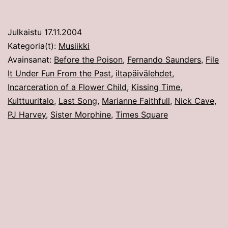
Julkaistu
17.11.2004
Kategoria(t):
Musiikki
Avainsanat:
Before the Poison
,
Fernando Saunders
,
File
It Under Fun From the Past
,
iltapäivälehdet
,
Incarceration of a Flower Child
,
Kissing Time
,
Kulttuuritalo
,
Last Song
,
Marianne Faithfull
,
Nick Cave
,
PJ Harvey
,
Sister Morphine
,
Times Square