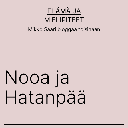
Siirry
ELÄMÄ JA
sisältöön
MIELIPITEET
Mikko Saari bloggaa toisinaan
Nooa ja
Hatanpää