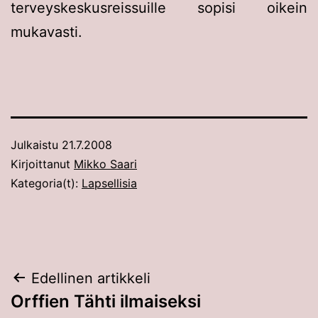
terveyskeskusreissuille sopisi oikein
mukavasti.
Julkaistu
21.7.2008
Kirjoittanut
Mikko Saari
Kategoria(t):
Lapsellisia
Artikkelien
Edellinen artikkeli
Orffien Tähti ilmaiseksi
selaus