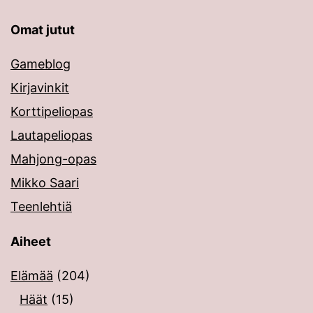
Omat jutut
Gameblog
Kirjavinkit
Korttipeliopas
Lautapeliopas
Mahjong-opas
Mikko Saari
Teenlehtiä
Aiheet
Elämää
(204)
Häät
(15)