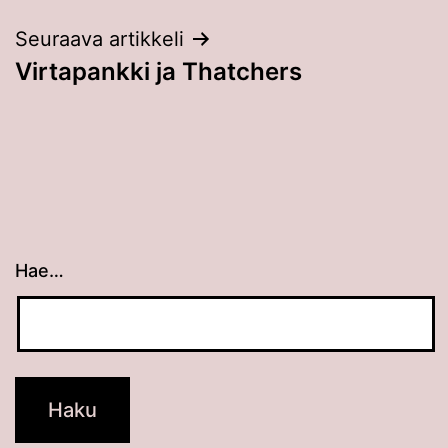
Seuraava artikkeli
Virtapankki ja Thatchers
Hae…
Kun tuloksia tulee, voit selata niitä nuolinäppäimillä