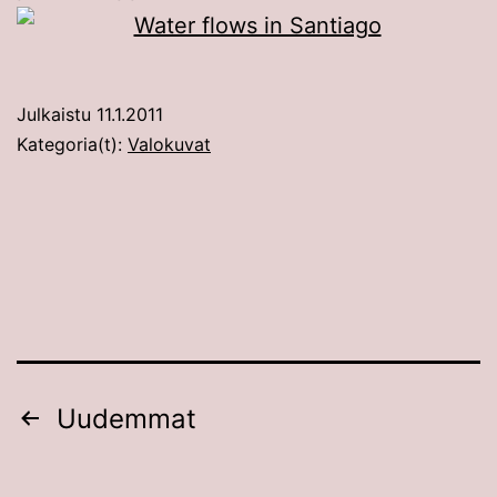
Julkaistu
11.1.2011
Kategoria(t):
Valokuvat
Artikkelien
Uudemmat
sivutus