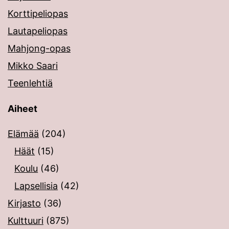
Korttipeliopas
Lautapeliopas
Mahjong-opas
Mikko Saari
Teenlehtiä
Aiheet
Elämää
(204)
Häät
(15)
Koulu
(46)
Lapsellisia
(42)
Kirjasto
(36)
Kulttuuri
(875)