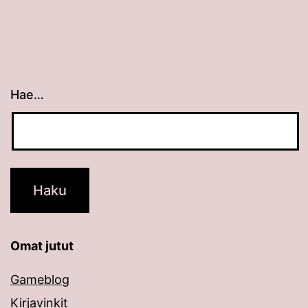
Hae…
Kun tuloksia tulee, voit selata niitä nuolinäppäimillä
Omat jutut
Gameblog
Kirjavinkit