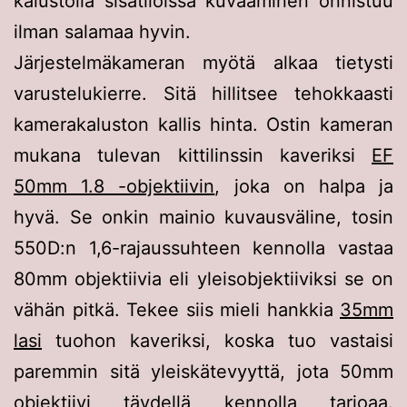
kalustolla sisätiloissa kuvaaminen onnistuu
ilman salamaa hyvin.
Järjestelmäkameran myötä alkaa tietysti
varustelukierre. Sitä hillitsee tehokkaasti
kamerakaluston kallis hinta. Ostin kameran
mukana tulevan kittilinssin kaveriksi
EF
50mm 1.8 -objektiivin
, joka on halpa ja
hyvä. Se onkin mainio kuvausväline, tosin
550D:n 1,6-rajaussuhteen kennolla vastaa
80mm objektiivia eli yleisobjektiiviksi se on
vähän pitkä. Tekee siis mieli hankkia
35mm
lasi
tuohon kaveriksi, koska tuo vastaisi
paremmin sitä yleiskätevyyttä, jota 50mm
objektiivi täydellä kennolla tarjoaa.