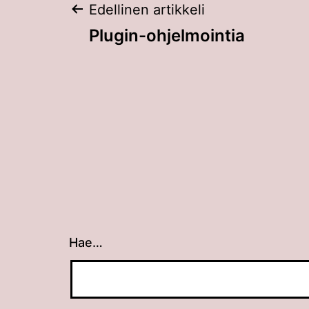
Artikkelien
Edellinen artikkeli
Plugin-ohjelmointia
selaus
Hae…
Kun tuloksia tulee, voit selata niitä nuolin