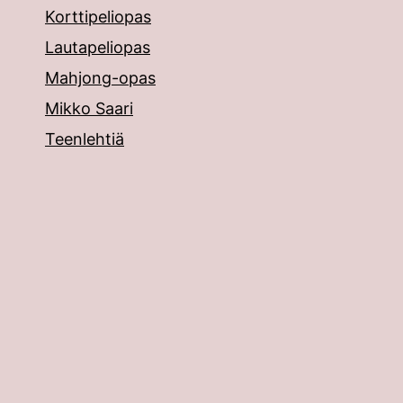
Korttipeliopas
Lautapeliopas
Mahjong-opas
Mikko Saari
Teenlehtiä