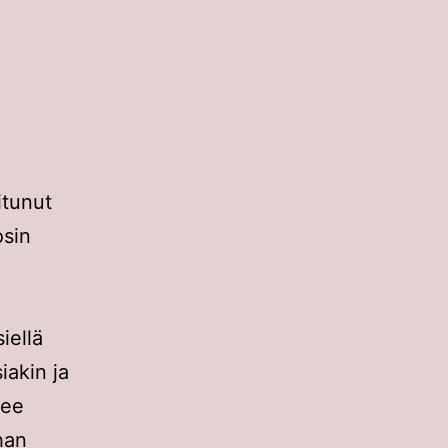
itunut
osin
iellä
iakin ja
lee
han