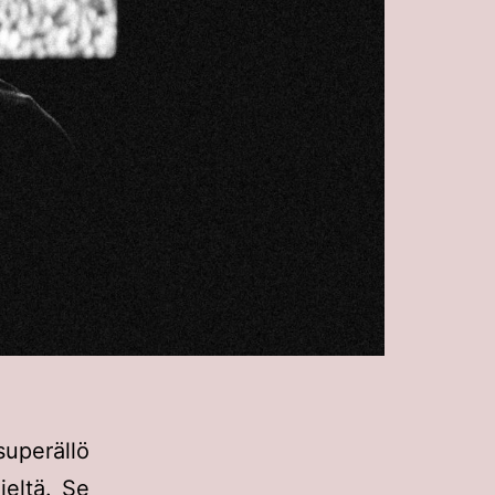
uperällö
ieltä. Se