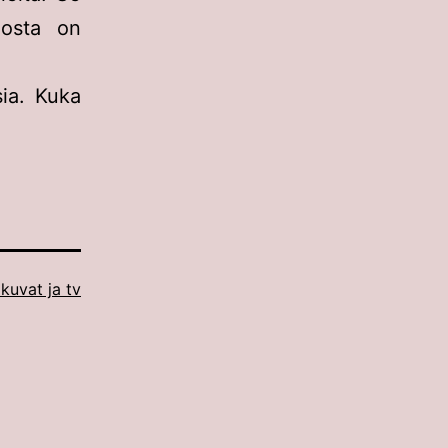
iosta on
ia. Kuka
kuvat ja tv