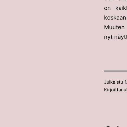
on kaik
koskaan t
Muuten 
nyt näyt
Julkaistu
1
Kirjoittanu