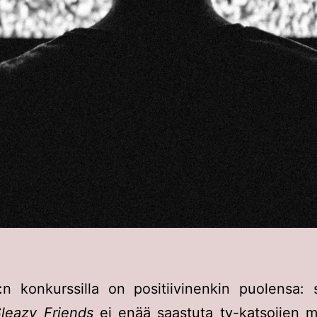
n konkurssilla on positiivinenkin puolensa: s
Sleazy Friends
ei enää saastuta tv-katsojien m