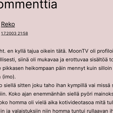
ommenttia
Reko
1.7.2003 21:58
t. en kyllä tajua oikein tätä. MoonTV oli profilo
llisesti, siinä oli mukavaa ja erottuvaa sisältöä t
e pikkasen heikompaan päin mennyt kuin silloin
 (imo).
 siellä sitten joku taho ihan kympillä vai missä s
in. Koko ajan enemmänhän siellä pyöri mainoks
oko homma oli vielä aika kotivideotasoa mitä tu
in ja valaistuksiin niin homma tuntui rullaavan i