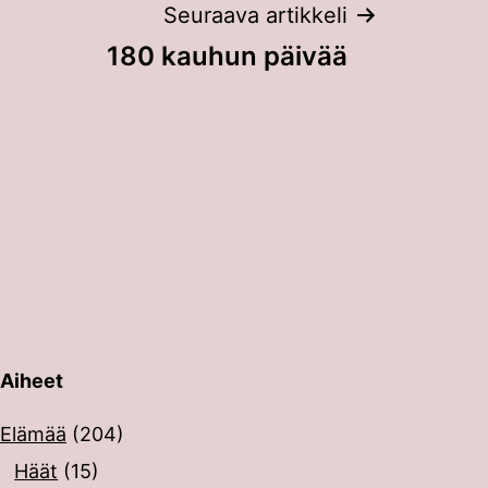
Seuraava artikkeli
180 kauhun päivää
Aiheet
erin painalluksella. Kosketusnäytöllisten laitteiden käyt
Elämää
(204)
Häät
(15)