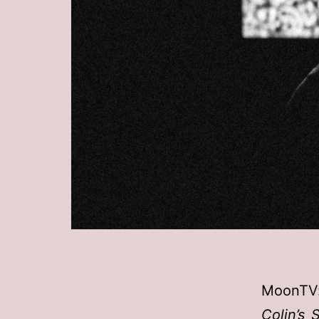
MoonTV:
Colin’s 