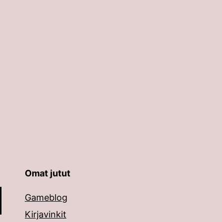
Omat jutut
äppäimillä ylös ja alas ja siirtyä halutulle sivulle ent
Gameblog
Kirjavinkit