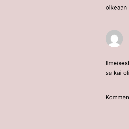
oikeaan
Ilmeises
se kai ol
Kommento