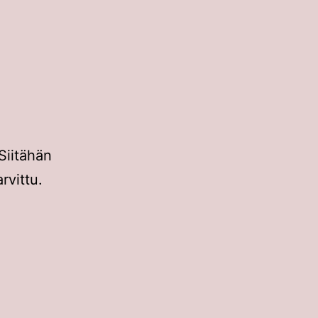
Siitähän
arvittu.