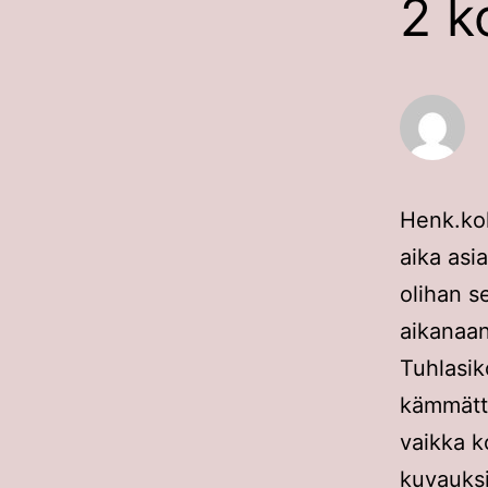
2 k
Henk.koh
aika asia
olihan s
aikanaan
Tuhlasiko
kämmätti
vaikka k
kuvauksi