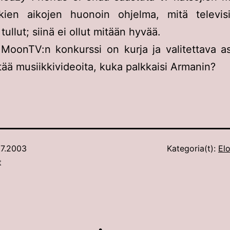
kien aikojen huonoin ohjelma, mitä televis
ullut; siinä ei ollut mitään hyvää.
MoonTV:n konkurssi on kurja ja valitettava as
tää musiikkivideoita, kuka palkkaisi Armanin?
.7.2003
Kategoria(t):
Elo
t