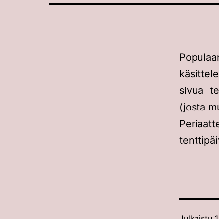
Populaar
käsitte
sivua t
(josta m
Periaat
tenttipä
Julkaistu
1