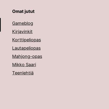
Omat jutut
äppäimillä ylös ja alas ja siirtyä halutulle sivulle ent
Gameblog
Kirjavinkit
Korttipeliopas
Lautapeliopas
Mahjong-opas
Mikko Saari
Teenlehtiä