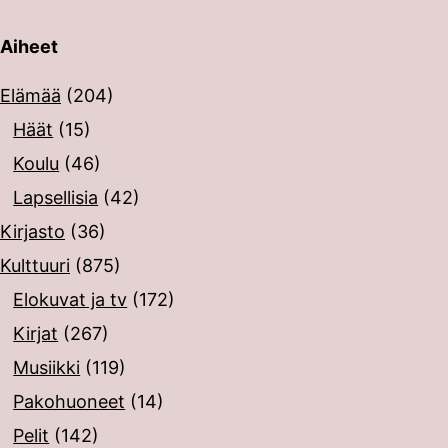
Aiheet
erin painalluksella. Kosketusnäytöllisten laitteiden käyt
Elämää
(204)
Häät
(15)
Koulu
(46)
Lapsellisia
(42)
Kirjasto
(36)
Kulttuuri
(875)
Elokuvat ja tv
(172)
Kirjat
(267)
Musiikki
(119)
Pakohuoneet
(14)
Pelit
(142)