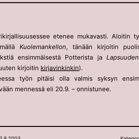
ikirjallisuusessee etenee mukavasti. Aloitin t
lemällä
Kuolemankellon
, tänään kirjoitin puoli
ekstiä ensimmäisestä Potterista ja
Lapsuuden
uuten kirjoitin
kirjavinkinkin
).
teessa työn pitäisi olla valmis syksyn ensi
ivään mennessä eli 20.9. – onnistunee.
2.8.2003
Kategor