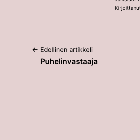
Kirjoittanu
Artikkelien
Edellinen artikkeli
Puhelinvastaaja
selaus