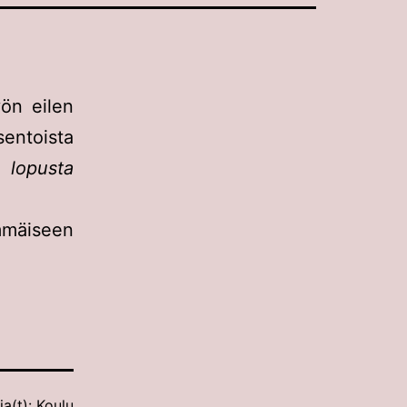
yön eilen
sentoista
 lopusta
mmäiseen
ia(t):
Koulu