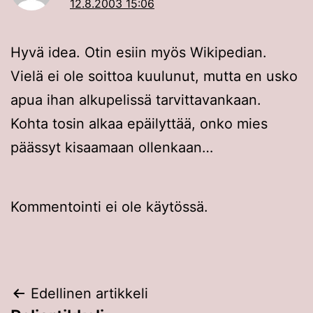
12.8.2003 15:06
Hyvä idea. Otin esiin myös Wikipedian.
Vielä ei ole soittoa kuulunut, mutta en usko
apua ihan alkupelissä tarvittavankaan.
Kohta tosin alkaa epäilyttää, onko mies
päässyt kisaamaan ollenkaan…
Kommentointi ei ole käytössä.
Artikkelien
Edellinen artikkeli