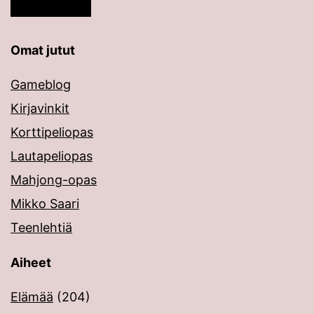
Omat jutut
Gameblog
Kirjavinkit
Korttipeliopas
Lautapeliopas
Mahjong-opas
Mikko Saari
Teenlehtiä
Aiheet
Elämää
(204)