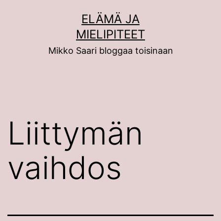
Siirry
ELÄMÄ JA
sisältöön
MIELIPITEET
Mikko Saari bloggaa toisinaan
Liittymän
vaihdos