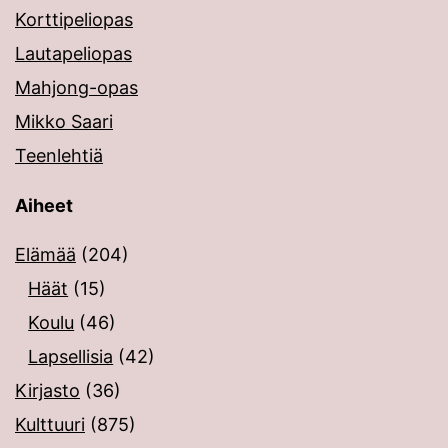
Korttipeliopas
Lautapeliopas
Mahjong-opas
Mikko Saari
Teenlehtiä
Aiheet
Elämää
(204)
Häät
(15)
Koulu
(46)
Lapsellisia
(42)
Kirjasto
(36)
Kulttuuri
(875)