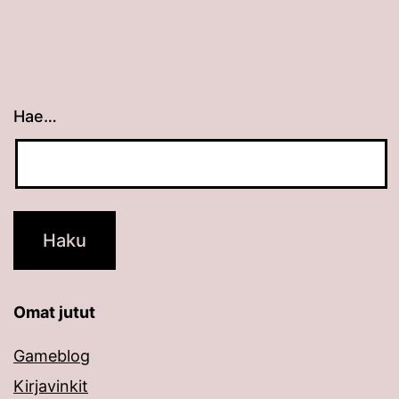
Hae…
Kun tuloksia tulee, voit selata niitä nuolinäppäimillä
Omat jutut
Gameblog
Kirjavinkit