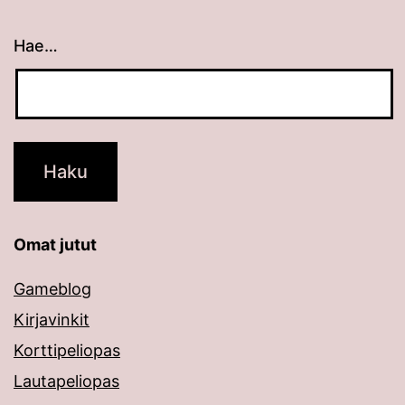
Hae…
Kun tuloksia tulee, voit selata niitä nuolinäppäimillä
Omat jutut
Gameblog
Kirjavinkit
Korttipeliopas
Lautapeliopas