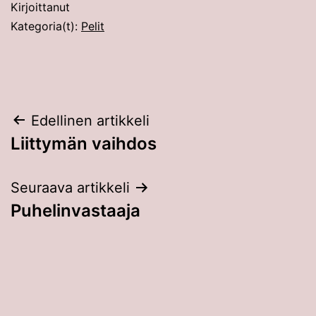
Kirjoittanut
Kategoria(t):
Pelit
Artikkelien
Edellinen artikkeli
Liittymän vaihdos
selaus
Seuraava artikkeli
Puhelinvastaaja