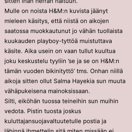
sitten ihan herran haltuun.
Mulle on noista H&M:n kuvista jäänyt
mieleen käsitys, että niistä on aikojen
saatossa muokkautunut jo vähän tuollaista
kuukauden playboy-tyttöä muistuttava
käsite. Aika usein on vaan tullut kuultua
joku keskustelu tyyliin ’se ja se on H&M:n
tämän vuoden bikinityttö’ tms. Onhan niillä
aikoja sitten ollut Salma Hayekia sun muuta
vähäpukeisena mainoksissaan.
Silti, eiköhän tuossa teineihin sun muihin
vedota. Pistin tuosta joskus
kuluttajansuojavaltuutetulle postia ja
lähinnä ihmettelin sitä miten missään ei