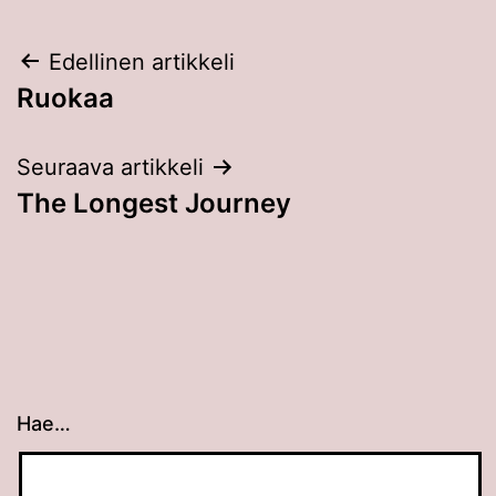
Artikkelien
Edellinen artikkeli
Ruokaa
selaus
Seuraava artikkeli
The Longest Journey
Hae…
Kun tuloksia tulee, voit selata niitä nuolinäppäimillä