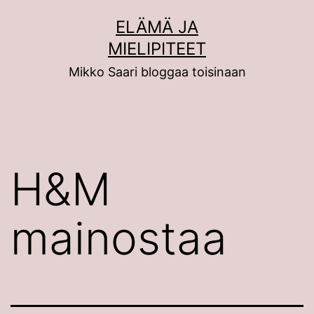
Siirry
ELÄMÄ JA
sisältöön
MIELIPITEET
Mikko Saari bloggaa toisinaan
H&M
mainostaa