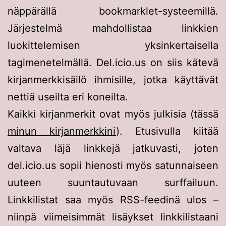
näppärällä bookmarklet-systeemillä.
Järjestelmä mahdollistaa linkkien
luokittelemisen yksinkertaisella
tagimenetelmällä. Del.icio.us on siis kätevä
kirjanmerkkisäilö ihmisille, jotka käyttävät
nettiä useilta eri koneilta.
Kaikki kirjanmerkit ovat myös julkisia (tässä
minun kirjanmerkkini
). Etusivulla kiitää
valtava läjä linkkejä jatkuvasti, joten
del.icio.us sopii hienosti myös satunnaiseen
uuteen suuntautuvaan surffailuun.
Linkkilistat saa myös RSS-feedinä ulos –
niinpä viimeisimmät lisäykset linkkilistaani