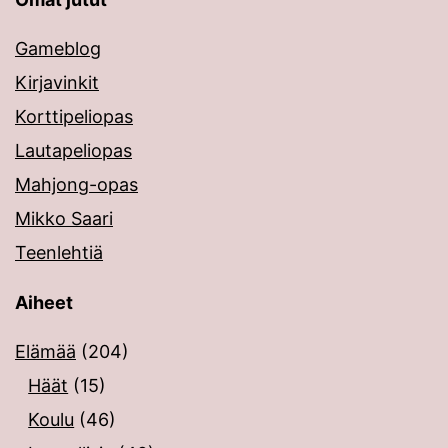
Gameblog
Kirjavinkit
Korttipeliopas
Lautapeliopas
Mahjong-opas
Mikko Saari
Teenlehtiä
Aiheet
Elämää
(204)
Häät
(15)
Koulu
(46)