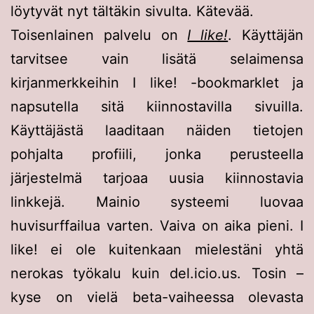
löytyvät nyt tältäkin sivulta. Kätevää.
Toisenlainen palvelu on
I like!
. Käyttäjän
tarvitsee vain lisätä selaimensa
kirjanmerkkeihin I like! -bookmarklet ja
napsutella sitä kiinnostavilla sivuilla.
Käyttäjästä laaditaan näiden tietojen
pohjalta profiili, jonka perusteella
järjestelmä tarjoaa uusia kiinnostavia
linkkejä. Mainio systeemi luovaa
huvisurffailua varten. Vaiva on aika pieni. I
like! ei ole kuitenkaan mielestäni yhtä
nerokas työkalu kuin del.icio.us. Tosin –
kyse on vielä beta-vaiheessa olevasta