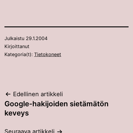
Julkaistu
29.1.2004
Kirjoittanut
Kategoria(t):
Tietokoneet
Artikkelien
Edellinen artikkeli
Google-hakijoiden sietämätön
selaus
keveys
Seuraava artikkeli