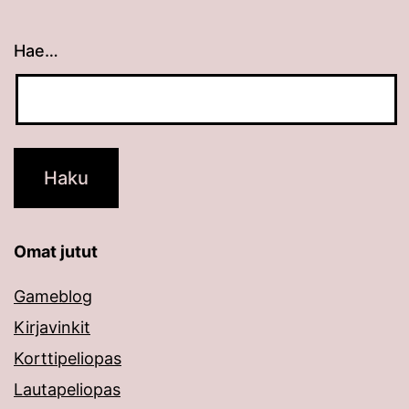
Hae…
Kun tuloksia tulee, voit selata niitä nuolinäppäimillä
Omat jutut
Gameblog
Kirjavinkit
Korttipeliopas
Lautapeliopas