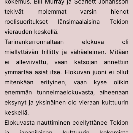
kokemus. Bill Murray ja Scarlett Johansson
tekivät molemmat varsin hienot
roolisuoritukset länsimaalaisina Tokion
vierauden keskellä.
Tarinankerronnaltaan elokuva oli
miellyttävän hillitty ja vähäeleinen. Mitään
ei alleviivattu, vaan katsojan annettiin
ymmärtää asiat itse. Elokuvan juoni ei ollut
mitenkään erityinen, vaan kyse olikin
enemmän tunnelmaelokuvasta, aiheenaan
eksynyt ja yksinäinen olo vieraan kulttuurin
keskellä.
Elokuvasta nauttiminen edellyttänee Tokion
ja japanilaisen kulttuurin kokemista