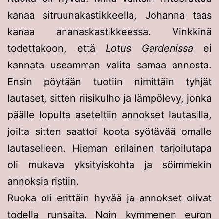
kanaa sitruunakastikkeella, Johanna taas
kanaa ananaskastikkeessa. Vinkkinä
todettakoon, että
Lotus Gardenissa
ei
kannata useamman valita samaa annosta.
Ensin pöytään tuotiin nimittäin tyhjät
lautaset, sitten riisikulho ja lämpölevy, jonka
päälle lopulta aseteltiin annokset lautasilla,
joilta sitten saattoi koota syötävää omalle
lautaselleen. Hieman erilainen tarjoilutapa
oli mukava yksityiskohta ja söimmekin
annoksia ristiin.
Ruoka oli erittäin hyvää ja annokset olivat
todella runsaita. Noin kymmenen euron