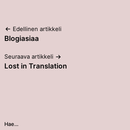
Artikkelien
Edellinen artikkeli
Blogiasiaa
selaus
Seuraava artikkeli
Lost in Translation
Hae…
Kun tuloksia tulee, voit selata niitä nuolinäppäimillä