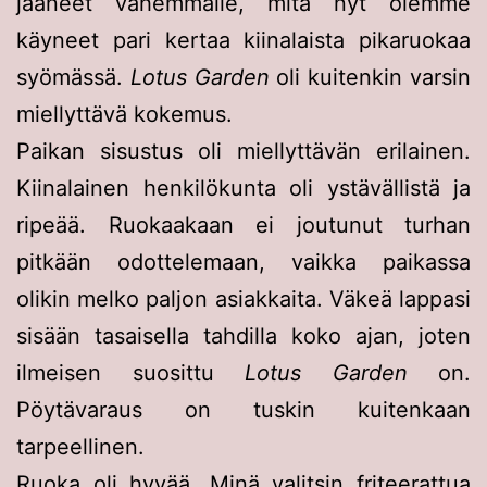
jääneet vähemmälle, mitä nyt olemme
käyneet pari kertaa kiinalaista pikaruokaa
syömässä.
Lotus Garden
oli kuitenkin varsin
miellyttävä kokemus.
Paikan sisustus oli miellyttävän erilainen.
Kiinalainen henkilökunta oli ystävällistä ja
ripeää. Ruokaakaan ei joutunut turhan
pitkään odottelemaan, vaikka paikassa
olikin melko paljon asiakkaita. Väkeä lappasi
sisään tasaisella tahdilla koko ajan, joten
ilmeisen suosittu
Lotus Garden
on.
Pöytävaraus on tuskin kuitenkaan
tarpeellinen.
Ruoka oli hyvää. Minä valitsin friteerattua