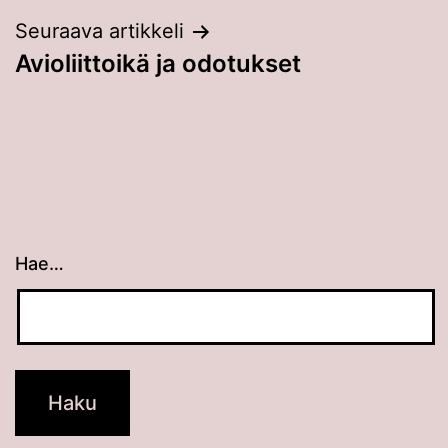
Seuraava artikkeli
Avioliittoikä ja odotukset
Hae…
Kun tuloksia tulee, voit selata niitä nuolinäppäimillä