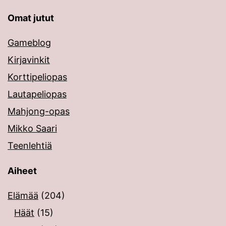
Omat jutut
Gameblog
Kirjavinkit
Korttipeliopas
Lautapeliopas
Mahjong-opas
Mikko Saari
Teenlehtiä
Aiheet
Elämää
(204)
Häät
(15)