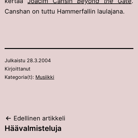
kertaa
Joacim Cansin
Beyond the Gate
.
Canshan on tuttu Hammerfallin laulajana.
Julkaistu
28.3.2004
Kirjoittanut
Kategoria(t):
Musiikki
Artikkelien
Edellinen artikkeli
Häävalmisteluja
selaus