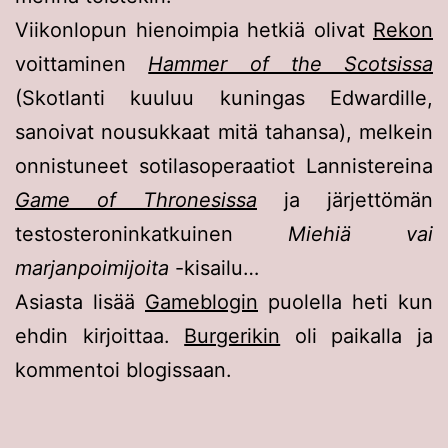
Viikonlopun hienoimpia hetkiä olivat
Rekon
voittaminen
Hammer of the Scotsissa
(Skotlanti kuuluu kuningas Edwardille,
sanoivat nousukkaat mitä tahansa), melkein
onnistuneet sotilasoperaatiot Lannistereina
Game of Thronesissa
ja järjettömän
testosteroninkatkuinen
Miehiä vai
marjanpoimijoita
-kisailu…
Asiasta lisää
Gameblogin
puolella heti kun
ehdin kirjoittaa.
Burgerikin
oli paikalla ja
kommentoi blogissaan.