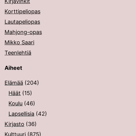
Kirjavinkit
Korttipeliopas
Lautapeliopas
Mahjong-opas
Mikko Saari
Teenlehtiä
Aiheet
Elämää
(204)
Häät
(15)
Koulu
(46)
Lapsellisia
(42)
Kirjasto
(36)
Kulttuuri
(875)