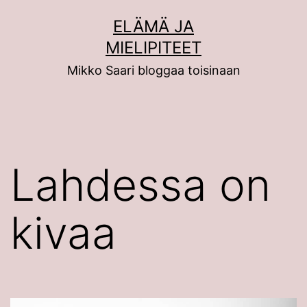
Siirry
ELÄMÄ JA
sisältöön
MIELIPITEET
Mikko Saari bloggaa toisinaan
Lahdessa on
kivaa