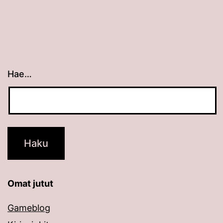
Hae…
Kun tuloksia tulee, voit selata niitä nuolinäppäimillä
Omat jutut
Gameblog