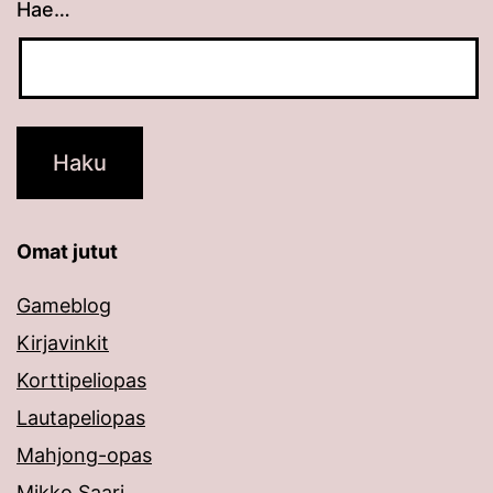
Hae…
Kun tuloksia tulee, voit selata niitä nuolinäppäimillä
Omat jutut
Gameblog
Kirjavinkit
Korttipeliopas
Lautapeliopas
Mahjong-opas
Mikko Saari