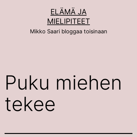
Siirry
ELÄMÄ JA
sisältöön
MIELIPITEET
Mikko Saari bloggaa toisinaan
Puku miehen
tekee