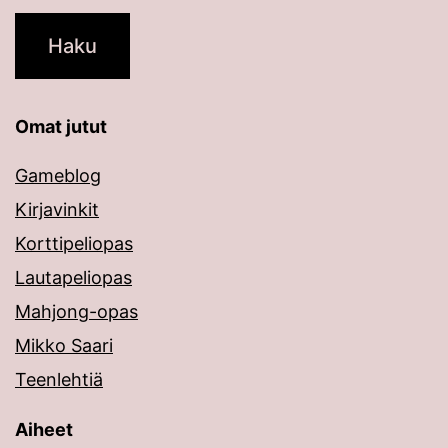
Omat jutut
Gameblog
Kirjavinkit
Korttipeliopas
Lautapeliopas
Mahjong-opas
Mikko Saari
Teenlehtiä
Aiheet