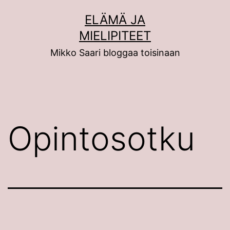
Siirry
ELÄMÄ JA
sisältöön
MIELIPITEET
Mikko Saari bloggaa toisinaan
Opintosotku