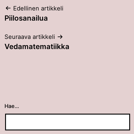
Artikkelien
Edellinen artikkeli
Piilosanailua
selaus
Seuraava artikkeli
Vedamatematiikka
Hae…
Kun tuloksia tulee, voit selata niitä nuolinäppäimillä