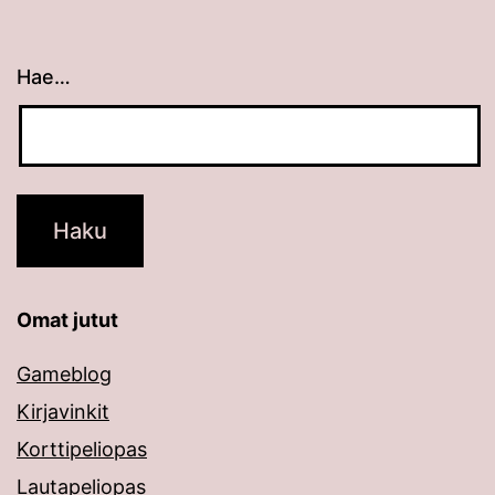
Hae…
Kun tuloksia tulee, voit selata niitä nuolinäppäimillä
Omat jutut
Gameblog
Kirjavinkit
Korttipeliopas
Lautapeliopas