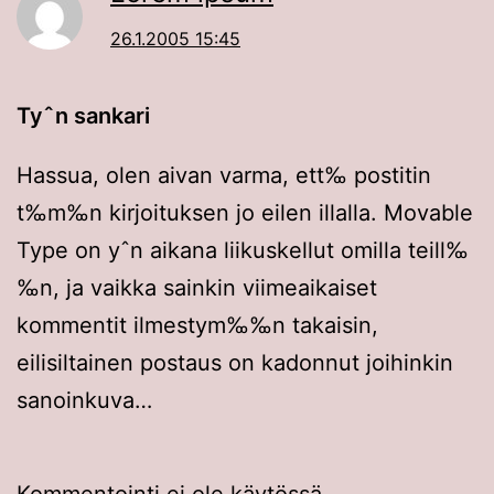
26.1.2005 15:45
Tyˆn sankari
Hassua, olen aivan varma, ett‰ postitin
t‰m‰n kirjoituksen jo eilen illalla. Movable
Type on yˆn aikana liikuskellut omilla teill‰
‰n, ja vaikka sainkin viimeaikaiset
kommentit ilmestym‰‰n takaisin,
eilisiltainen postaus on kadonnut joihinkin
sanoinkuva…
Kommentointi ei ole käytössä.