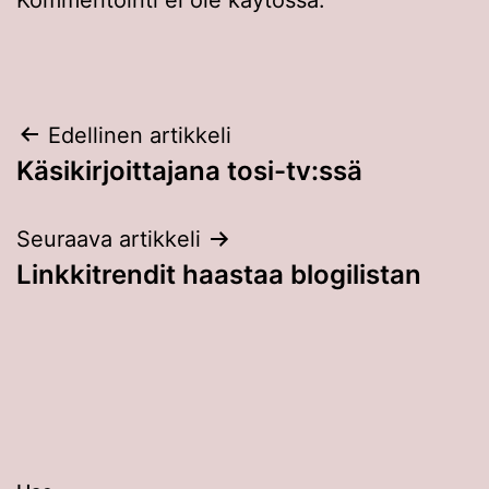
Artikkelien
Edellinen artikkeli
Käsikirjoittajana tosi-tv:ssä
selaus
Seuraava artikkeli
Linkkitrendit haastaa blogilistan