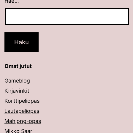
Hae…
Kun tuloksia tulee, voit selata niitä nuolinäppäimillä
Omat jutut
Gameblog
Kirjavinkit
Korttipeliopas
Lautapeliopas
Mahjong-opas
Mikko Saari