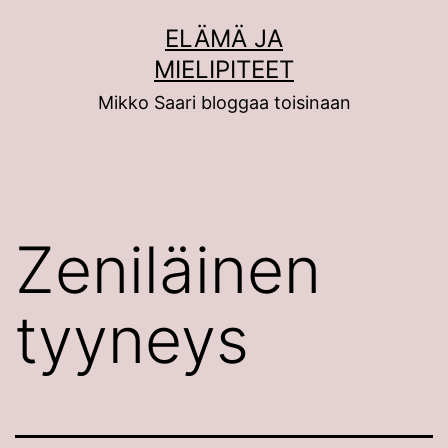
Siirry
ELÄMÄ JA
sisältöön
MIELIPITEET
Mikko Saari bloggaa toisinaan
Zeniläinen
tyyneys