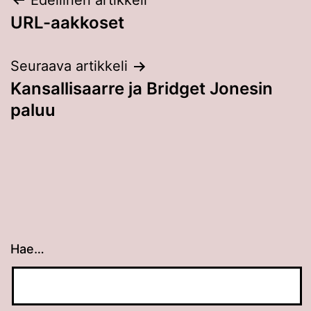
Artikkelien
Edellinen artikkeli
URL-aakkoset
selaus
Seuraava artikkeli
Kansallisaarre ja Bridget Jonesin
paluu
Hae…
Kun tuloksia tulee, voit selata niitä nuolinäppäimillä