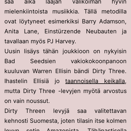
saa aika laajan valikoiman hyvin
mielenkiintoista musiikkia. Tällä metodilla
ovat löytyneet esimerkiksi Barry Adamson,
Anita Lane, Einstürzende Neubauten ja
tavallaan myös PJ Harvey.
Uusin lisäys tähän joukkioon on nykyisin
Bad Seedsien vakiokokoonpanoon
kuuluvan Warren Ellisin bändi Dirty Three.
Ihastelin Ellisiä jo
taannoisella keikalla
,
mutta Dirty Three -levyjen myötä arvostus
on vain noussut.
Dirty Threen levyjä saa valitettavan
kehnosti Suomesta, joten tilasin itse kolmen
levyn setin Amazonista. Tähänastisella