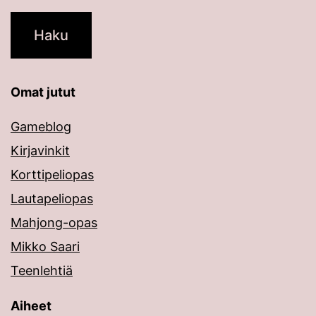
Omat jutut
Gameblog
Kirjavinkit
Korttipeliopas
Lautapeliopas
Mahjong-opas
Mikko Saari
Teenlehtiä
Aiheet