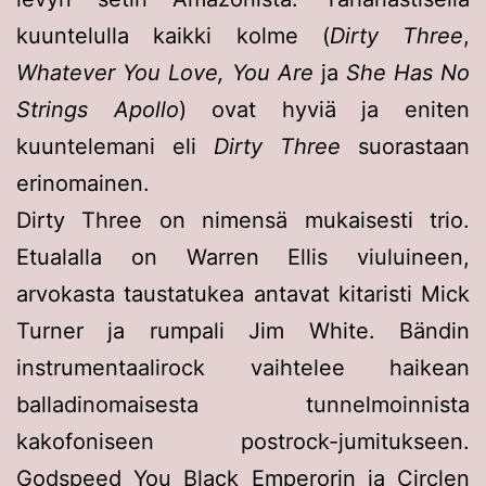
kuuntelulla kaikki kolme (
Dirty Three
,
Whatever You Love, You Are
ja
She Has No
Strings Apollo
) ovat hyviä ja eniten
kuuntelemani eli
Dirty Three
suorastaan
erinomainen.
Dirty Three on nimensä mukaisesti trio.
Etualalla on Warren Ellis viuluineen,
arvokasta taustatukea antavat kitaristi Mick
Turner ja rumpali Jim White. Bändin
instrumentaalirock vaihtelee haikean
balladinomaisesta tunnelmoinnista
kakofoniseen postrock-jumitukseen.
Godspeed You Black Emperorin ja Circlen