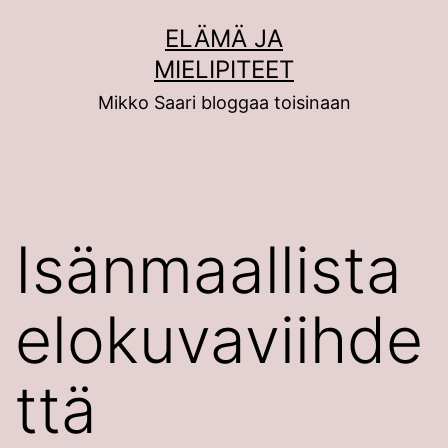
Siirry
ELÄMÄ JA
sisältöön
MIELIPITEET
Mikko Saari bloggaa toisinaan
Isänmaallista
elokuvaviihde
ttä