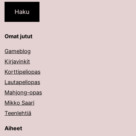
Omat jutut
Gameblog
Kirjavinkit
Korttipeliopas
Lautapeliopas
Mahjong-opas
Mikko Saari
Teenlehtiä
Aiheet