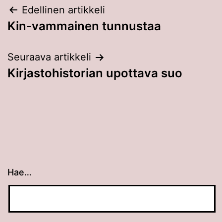
Artikkelien
Edellinen artikkeli
Kin-vammainen tunnustaa
selaus
Seuraava artikkeli
Kirjastohistorian upottava suo
Hae…
Kun tuloksia tulee, voit selata niitä nuolinäppäimillä