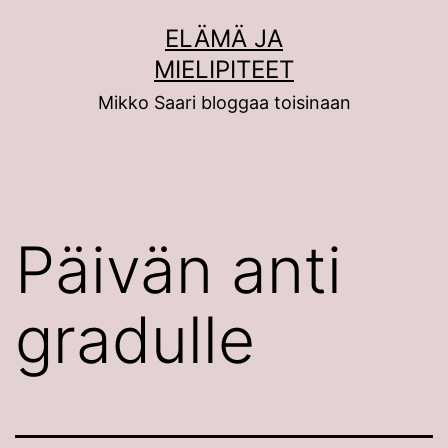
Siirry
ELÄMÄ JA
sisältöön
MIELIPITEET
Mikko Saari bloggaa toisinaan
Päivän anti
gradulle