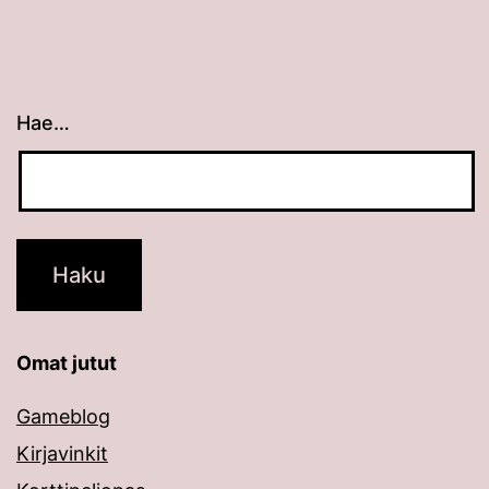
Hae…
Kun tuloksia tulee, voit selata niitä nuolinäppäimillä
Omat jutut
Gameblog
Kirjavinkit