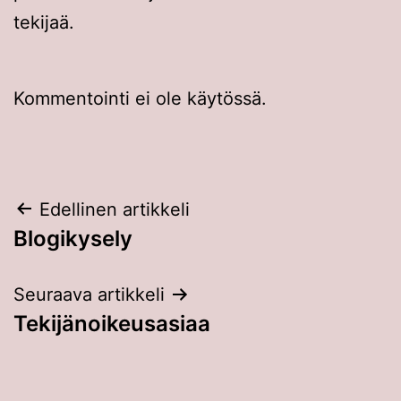
tekijaä.
Kommentointi ei ole käytössä.
Artikkelien
Edellinen artikkeli
Blogikysely
selaus
Seuraava artikkeli
Tekijänoikeusasiaa