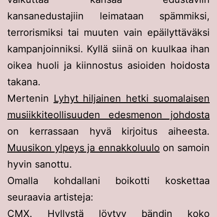
kansanedustajiin leimataan spämmiksi,
terrorismiksi tai muuten vain epäilyttäväksi
kampanjoinniksi. Kyllä siinä on kuulkaa ihan
oikea huoli ja kiinnostus asioiden hoidosta
takana.
Mertenin
Lyhyt hiljainen hetki suomalaisen
musiikkiteollisuuden edesmenon johdosta
on kerrassaan hyvä kirjoitus aiheesta.
Muusikon ylpeys ja ennakkoluulo
on samoin
hyvin sanottu.
Omalla kohdallani boikotti koskettaa
seuraavia artisteja:
CMX. Hyllystä löytyy bändin koko