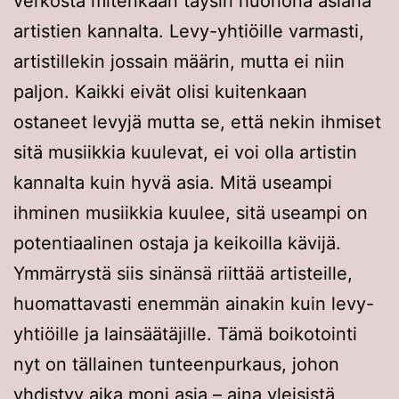
verkosta mitenkään täysin huonona asiana
artistien kannalta. Levy-yhtiöille varmasti,
artistillekin jossain määrin, mutta ei niin
paljon. Kaikki eivät olisi kuitenkaan
ostaneet levyjä mutta se, että nekin ihmiset
sitä musiikkia kuulevat, ei voi olla artistin
kannalta kuin hyvä asia. Mitä useampi
ihminen musiikkia kuulee, sitä useampi on
potentiaalinen ostaja ja keikoilla kävijä.
Ymmärrystä siis sinänsä riittää artisteille,
huomattavasti enemmän ainakin kuin levy-
yhtiöille ja lainsäätäjille. Tämä boikotointi
nyt on tällainen tunteenpurkaus, johon
yhdistyy aika moni asia – aina yleisistä