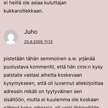
ei heillä ole asiaa kuluttajan
kukkaroillekkaan.
Juho
25.9.2005 11:13
pistetään tähän semmoinen a.w. yrjänää
puolustava kommentti, että hän cmx:n kysy
palstalla vastasi aihetta koskevaan
kysymykseen, että oli luvannut allekirjoittaa
adressin mikäli on tyytyväinen sen
sisältöön, mutta ei kuulemma ole koskaan
nähnyt koko adressia. eli voisi äkkiseltään