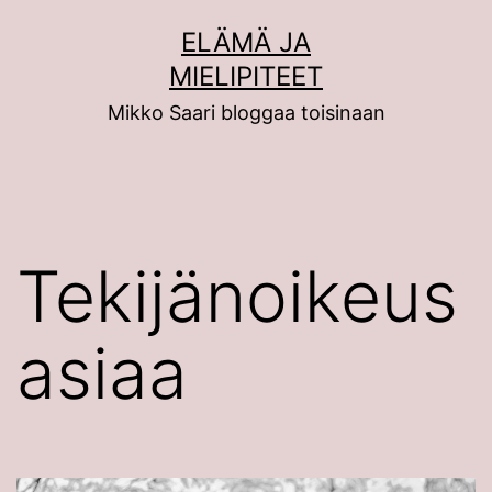
Siirry
ELÄMÄ JA
sisältöön
MIELIPITEET
Mikko Saari bloggaa toisinaan
Tekijänoikeus
asiaa