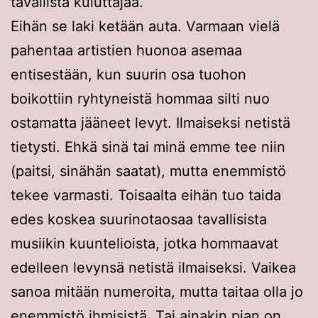
tavallista kuluttajaa.
Eihän se laki ketään auta. Varmaan vielä
pahentaa artistien huonoa asemaa
entisestään, kun suurin osa tuohon
boikottiin ryhtyneistä hommaa silti nuo
ostamatta jääneet levyt. Ilmaiseksi netistä
tietysti. Ehkä sinä tai minä emme tee niin
(paitsi, sinähän saatat), mutta enemmistö
tekee varmasti. Toisaalta eihän tuo taida
edes koskea suurinotaosaa tavallisista
musiikin kuuntelioista, jotka hommaavat
edelleen levynsä netistä ilmaiseksi. Vaikea
sanoa mitään numeroita, mutta taitaa olla jo
enemmistö ihmisistä. Tai ainakin pian on.