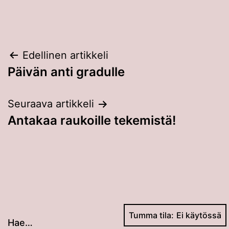
Artikkelien
Edellinen artikkeli
Päivän anti gradulle
selaus
Seuraava artikkeli
Antakaa raukoille tekemistä!
Tumma tila:
Hae…
Kun tuloksia tulee, voit selata niitä nuolinäppäimillä