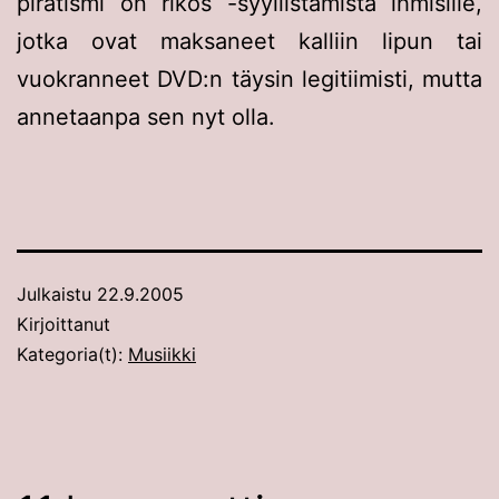
piratismi on rikos -syyllistämistä ihmisille,
jotka ovat maksaneet kalliin lipun tai
vuokranneet DVD:n täysin legitiimisti, mutta
annetaanpa sen nyt olla.
Julkaistu
22.9.2005
Kirjoittanut
Kategoria(t):
Musiikki