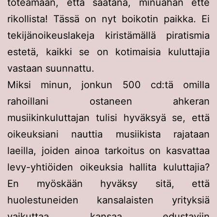
toteamaan, että saatana, minuahan ette
rikollista! Tässä on nyt boikotin paikka. Ei
tekijänoikeuslakeja kiristämällä piratismia
estetä, kaikki se on kotimaisia kuluttajia
vastaan suunnattu.
Miksi minun, jonkun 500 cd:tä omilla
rahoillani ostaneen ahkeran
musiikinkuluttajan tulisi hyväksyä se, että
oikeuksiani nauttia musiikista rajataan
laeilla, joiden ainoa tarkoitus on kasvattaa
levy-yhtiöiden oikeuksia hallita kuluttajia?
En myöskään hyväksy sitä, että
huolestuneiden kansalaisten yrityksiä
vaikuttaa kansaa edustaviin