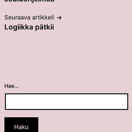
selaus
Seuraava artikkeli
Logiikka pätkii
Hae…
Kun tuloksia tulee, voit selata niitä nuolinäppäimillä