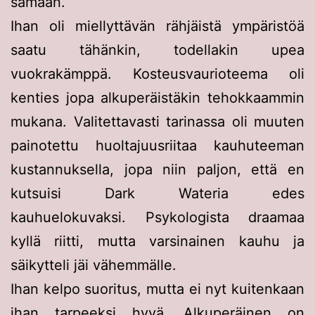
samaan.
Ihan oli miellyttävän rähjäistä ympäristöä
saatu tähänkin, todellakin upea
vuokrakämppä. Kosteusvaurioteema oli
kenties jopa alkuperäistäkin tehokkaammin
mukana. Valitettavasti tarinassa oli muuten
painotettu huoltajuusriitaa kauhuteeman
kustannuksella, jopa niin paljon, että en
kutsuisi Dark Wateria edes
kauhuelokuvaksi. Psykologista draamaa
kyllä riitti, mutta varsinainen kauhu ja
säikytteli jäi vähemmälle.
Ihan kelpo suoritus, mutta ei nyt kuitenkaan
ihan tarpeeksi hyvä. Alkuperäinen on