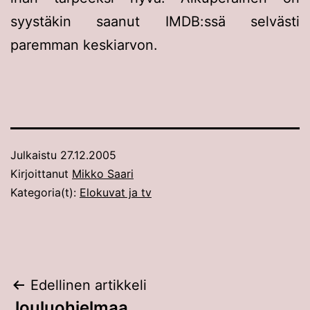
syystäkin saanut IMDB:ssä selvästi
paremman keskiarvon.
Julkaistu
27.12.2005
Kirjoittanut
Mikko Saari
Kategoria(t):
Elokuvat ja tv
Artikkelien
Edellinen artikkeli
Jouluohjelmaa