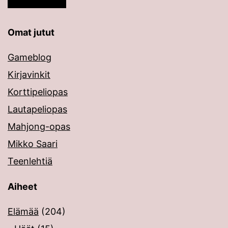
Omat jutut
Gameblog
Kirjavinkit
Korttipeliopas
Lautapeliopas
Mahjong-opas
Mikko Saari
Teenlehtiä
Aiheet
Elämää
(204)