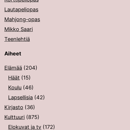
Lautapeliopas
Mahjong-opas
Mikko Saari
Teenlehtiä
Aiheet
Elämää
(204)
Häät
(15)
Koulu
(46)
Lapsellisia
(42)
Kirjasto
(36)
Kulttuuri
(875)
Elokuvat ja tv
(172)