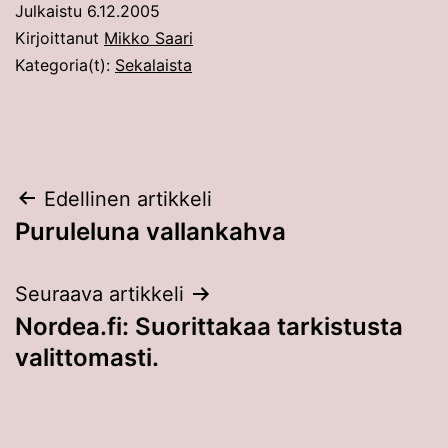
Julkaistu
6.12.2005
Kirjoittanut
Mikko Saari
Kategoria(t):
Sekalaista
Artikkelien
Edellinen artikkeli
Puruleluna vallankahva
selaus
Seuraava artikkeli
Nordea.fi: Suorittakaa tarkistusta
valittomasti.