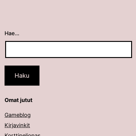
Hae…
Kun tuloksia tulee, voit selata niitä nuolinäppäimillä
Omat jutut
Gameblog
Kirjavinkit
Korttipeliopas