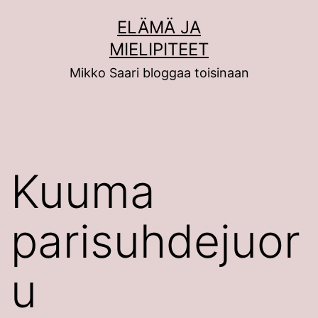
Siirry
ELÄMÄ JA
sisältöön
MIELIPITEET
Mikko Saari bloggaa toisinaan
Kuuma
parisuhdejuor
u