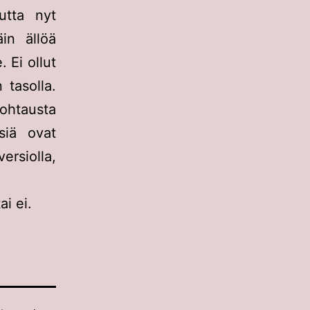
utta nyt
in ällöä
 Ei ollut
 tasolla.
ohtausta
isiä ovat
ersiolla,
ai ei.