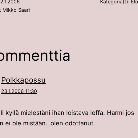
2.1.2006
Kategoria(t):
Elo
ut
Mikko Saari
ommenttia
Polkkapossu
23.1.2006 11:30
i kyllä mielestäni ihan loistava leffa. Harmi jos
 ei ole mistään…olen odottanut.