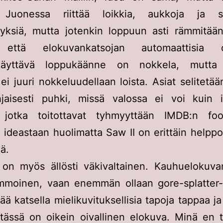
 Juonessa riittää loikkia, aukkoja ja se
yyksiä, mutta jotenkin loppuun asti rämmitään
 että elokuvankatsojan automaattisia ol
ikäyttävä loppukäänne on nokkela, mutta
ei juuri nokkeluudellaan loista. Asiat selitetään
hjaisesti puhki, missä valossa ei voi kuin i
, jotka toitottavat tyhmyyttään IMDB:n foor
 ideastaan huolimatta Saw II on erittäin helpp
ä.
 on myös ällösti väkivaltainen. Kauhuelokuva
mmoinen, vaan enemmän ollaan gore-splatter-a
ää katsella mielikuvituksellisia tapoja tappaa ja
 tässä on oikein oivallinen elokuva. Minä en 