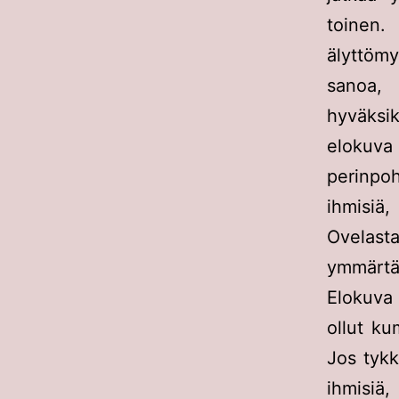
toinen.
älyttöm
sanoa,
hyväks
elokuva 
perinpo
ihmisiä
Ovelasta
ymmärtä
Elokuva
ollut ku
Jos tykk
ihmisiä,