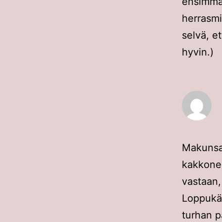
ensimmäi
herrasmi
selvä, e
hyvin.)
Makunsa 
kakkonen
vastaan, 
Loppukää
turhan pa