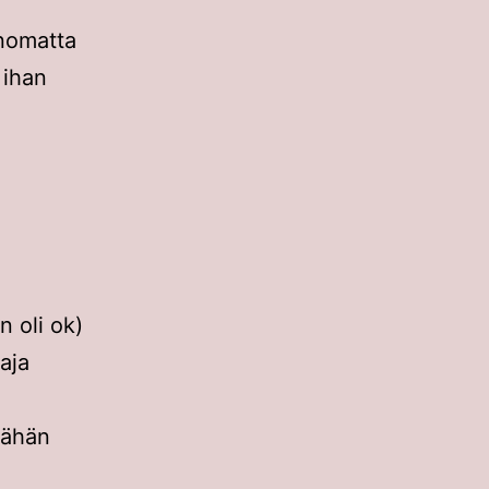
anomatta
 ihan
n oli ok)
aja
vähän