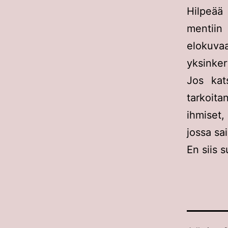
Hilpeää
mentiin
elokuvaa
yksinker
Jos kat
tarkoita
ihmiset,
jossa sai
En siis s