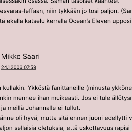
sessäkin osassa. Saman tasoiset käänteet
esvaras-leffaan, niin tykkään jo tosi paljon. (S
ttä ekalla katselu kerralla Ocean’s Eleven upposi
Mikko Saari
24.1.2006 07:59
kullakin. Ykköstä fanittaneille (minusta ykköne
kin mennee ihan muikeasti. Jos ei tule ällötysr
ja meillä Johannalle ei tullut.
nne oli hyvä, mutta sitä ennen juoni edellytti 
ljon sellaisia oletuksia, että uskottavuus rapisi