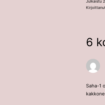
Julkaistu
2
Kirjoittan
6 k
Saha-1 ol
kakkonen