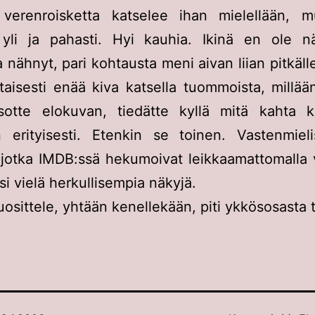
 verenroisketta katselee ihan mielellään, m
 yli ja pahasti. Hyi kauhia. Ikinä en ole nä
 nähnyt, pari kohtausta meni aivan liian pitkälle.
taisesti enää kiva katsella tuommoista, millään
sotte elokuvan, tiedätte kyllä mitä kahta k
n erityisesti. Etenkin se toinen. Vastenmiel
 jotka IMDB:ssä hekumoivat leikkaamattomalla v
si vielä herkullisempia näkyjä.
uosittele, yhtään kenellekään, piti ykkösosasta t