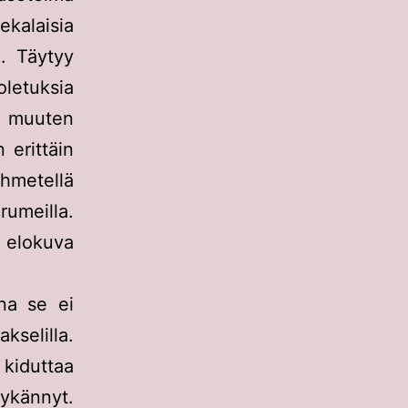
kalaisia
. Täytyy
etuksia
 muuten
 erittäin
hmetellä
umeilla.
o elokuva
na se ei
kselilla.
 kiduttaa
tykännyt.