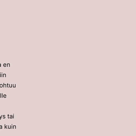
a en
iin
kohtuu
lle
s tai
a kuin