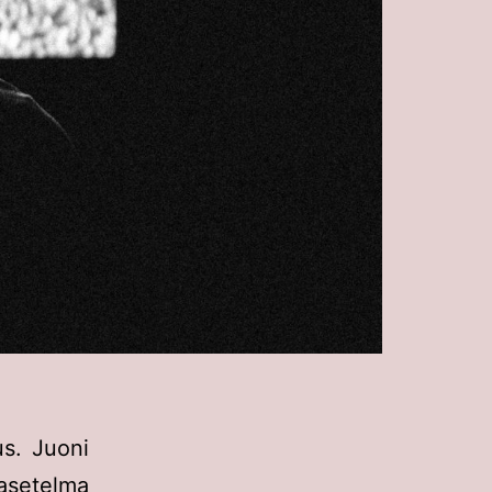
s. Juoni
asetelma