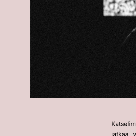
Katseli
jatkaa 