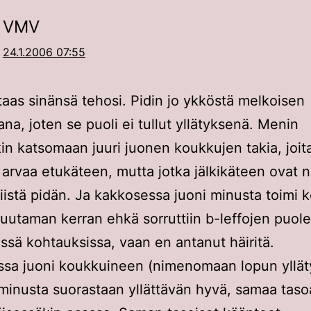
VMV
24.1.2006 07:55
aas sinänsä tehosi. Pidin jo ykköstä melkoisen
ana, joten se puoli ei tullut yllätyksenä. Menin
n katsomaan juuri juonen koukkujen takia, joit
arvaa etukäteen, mutta jotka jälkikäteen ovat n
Niistä pidän. Ja kakkosessa juoni minusta toimi 
uutaman kerran ehkä sorruttiin b-leffojen puole
sissä kohtauksissa, vaan en antanut häiritä.
assa juoni koukkuineen (nimenomaan lopun ylläty
i minusta suorastaan yllättävän hyvä, samaa taso