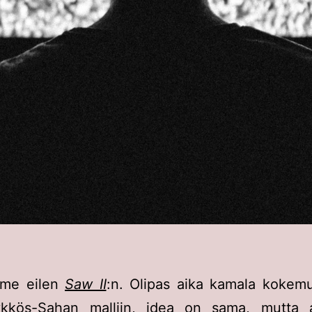
mme eilen
Saw II
:n. Olipas aika kamala kokemu
ykkös-Sahan malliin, idea on sama, mutta 