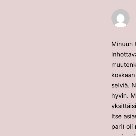
Minuun t
inhottav
muutenki
koskaan 
selviä. 
hyvin. M
yksittäi
Itse asi
pari) ol