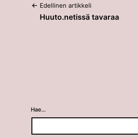
Artikkelien
Edellinen artikkeli
Huuto.netissä tavaraa
selaus
Hae…
Kun tuloksia tulee, voit selata niitä nuolin