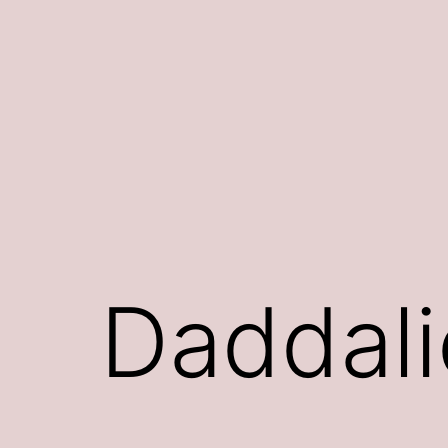
Siirry
sisältöön
Daddali