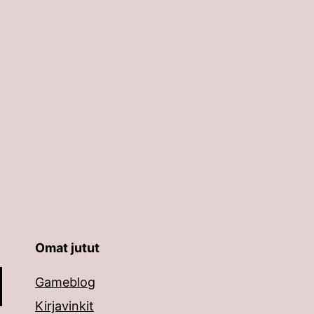
Omat jutut
äppäimillä ylös ja alas ja siirtyä halutulle sivulle ent
Gameblog
Kirjavinkit