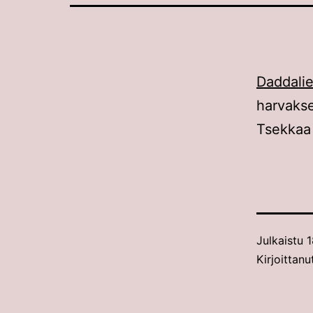
Daddalie
harvaks
Tsekkaa 
Julkaistu
1
Kirjoittan