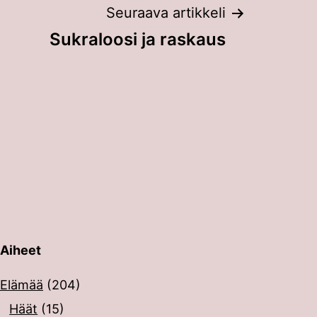
Seuraava artikkeli
Sukraloosi ja raskaus
Aiheet
erin painalluksella. Kosketusnäytöllisten laitteiden käyt
Elämää
(204)
Häät
(15)