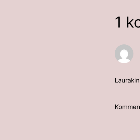
1 k
Laurakin
Kommento