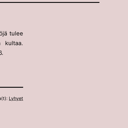
öjä tulee
 kultaa.
6.
a(t):
Lyhyet