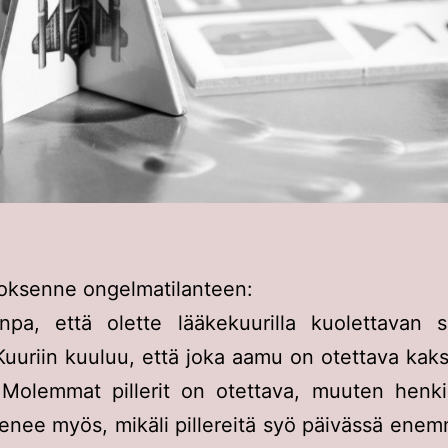
loksenne ongelmatilanteen:
anpa, että olette lääkekuurilla kuolettavan s
Kuuriin kuuluu, että joka aamu on otettava kaksi 
 Molemmat pillerit on otettava, muuten henk
nee myös, mikäli pillereitä syö päivässä ene