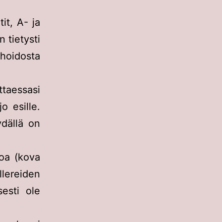
it, A- ja
n tietysti
hoidosta
taessasi
jo esille.
ydällä on
roa (kova
llereiden
esti ole