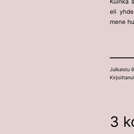
Kuinka s
eli yhde
mene huk
Julkaistu
6
Kirjoittan
3 k