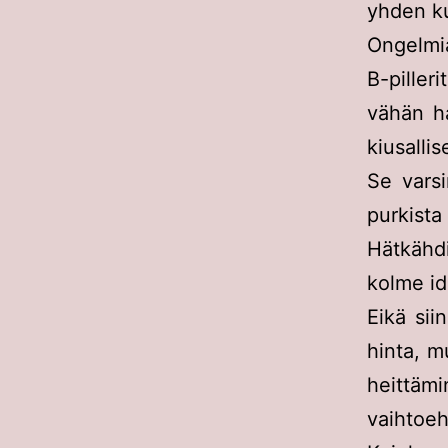
yhden k
Ongelmia
B-pilleri
vähän h
kiusalli
Se vars
purkista 
Hätkähdi
kolme ide
Eikä sii
hinta, m
heittäm
vaihtoeh