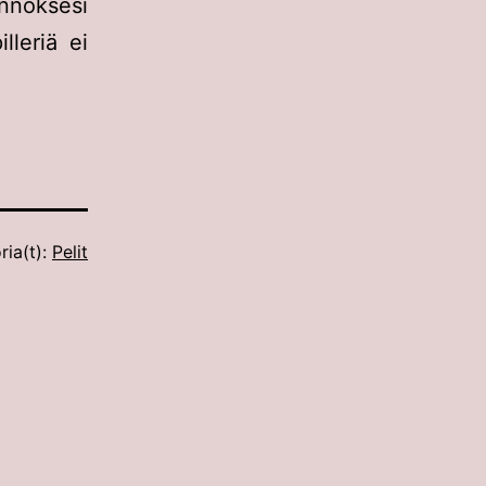
annoksesi
lleriä ei
ria(t):
Pelit