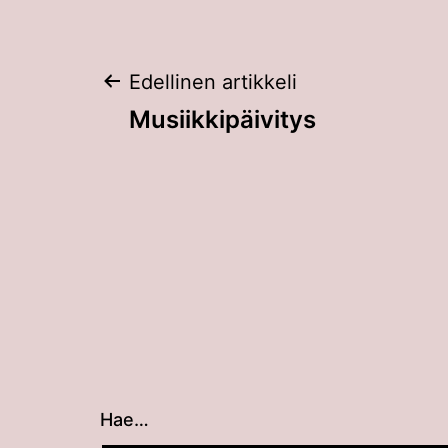
Artikkelien
Edellinen artikkeli
Musiikkipäivitys
selaus
Hae…
Kun tuloksia tulee, voit selata niitä nuolin