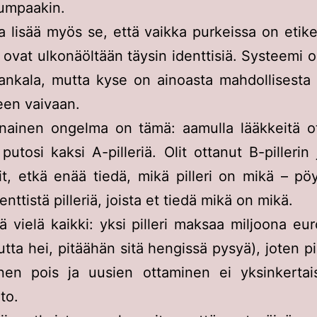
umpaakin.
 lisää myös se, että vaikka purkeissa on etiket
t ovat ulkonäöltään täysin identtisiä. Systeemi o
ankala, mutta kyse on ainoasta mahdollisesta 
seen vaivaan.
inainen ongelma on tämä: aamulla lääkkeitä ot
putosi kaksi A-pilleriä. Olit ottanut B-pillerin 
t, etkä enää tiedä, mikä pilleri on mikä – pö
nttistä pilleriä, joista et tiedä mikä on mikä.
nä vielä kaikki: yksi pilleri maksaa miljoona eu
utta hei, pitäähän sitä hengissä pysyä), joten pi
inen pois ja uusien ottaminen ei yksinkertais
to.