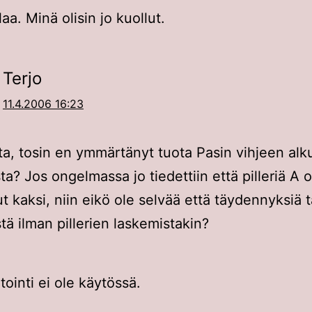
aa. Minä olisin jo kuollut.
Terjo
11.4.2006 16:23
a, tosin en ymmärtänyt tuota Pasin vihjeen al
ta? Jos ongelmassa jo tiedettiin että pilleriä A o
ut kaksi, niin eikö ole selvää että täydennyksiä 
stä ilman pillerien laskemistakin?
inti ei ole käytössä.