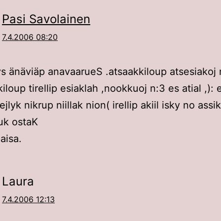
Pasi Savolainen
7.4.2006 08:20
ys änäviäp anavaarueS .atsaakkiloup atsesiakoj
kiloup tirellip esiaklah ,nookkuoj n:3 es atial ,): 
ejlyk nikrup niillak nion( irellip akiil isky no assi
k ostaK
aisa.
Laura
7.4.2006 12:13