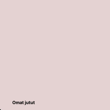
Omat jutut
äppäimillä ylös ja alas ja siirtyä halutulle sivulle ent