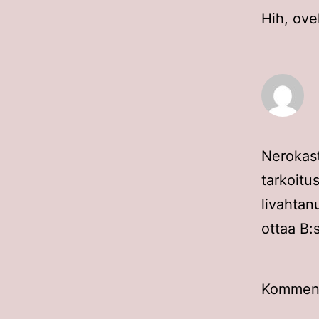
Hih, ovel
Nerokast
tarkoitus
livahtan
ottaa B:
Kommento