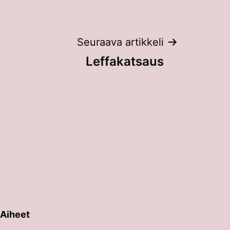
Seuraava artikkeli
Leffakatsaus
Aiheet
erin painalluksella. Kosketusnäytöllisten laitteiden käyt