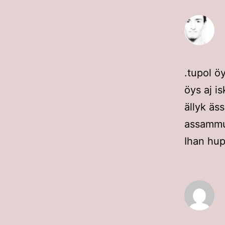
.tupol ö
öys aj is
ällyk äss
assammu
Ihan hup