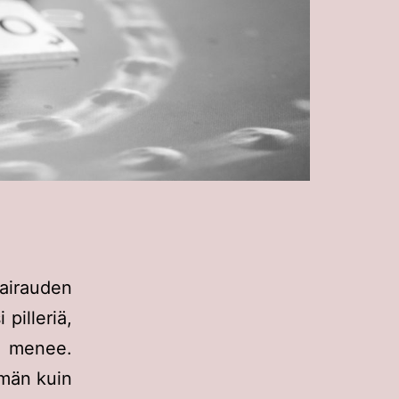
airauden
pilleriä,
i menee.
mmän kuin