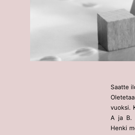
Saatte i
Oleteta
vuoksi. 
A ja B.
Henki me