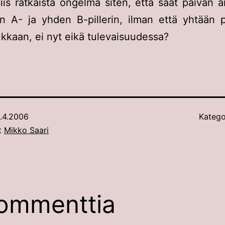
iis ratkaista ongelma siten, että saat päivän 
n A- ja yhden B-pillerin, ilman että yhtään pi
kaan, ei nyt eikä tulevaisuudessa?
.4.2006
Katego
ut
Mikko Saari
ommenttia