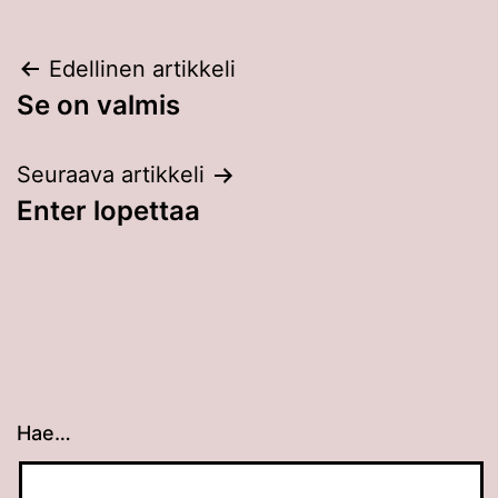
Artikkelien
Edellinen artikkeli
Se on valmis
selaus
Seuraava artikkeli
Enter lopettaa
Hae…
Kun tuloksia tulee, voit selata niitä nuolinäppäimillä