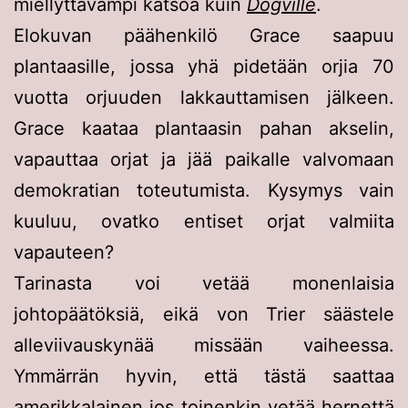
miellyttävämpi katsoa kuin
Dogville
.
Elokuvan päähenkilö Grace saapuu
plantaasille, jossa yhä pidetään orjia 70
vuotta orjuuden lakkauttamisen jälkeen.
Grace kaataa plantaasin pahan akselin,
vapauttaa orjat ja jää paikalle valvomaan
demokratian toteutumista. Kysymys vain
kuuluu, ovatko entiset orjat valmiita
vapauteen?
Tarinasta voi vetää monenlaisia
johtopäätöksiä, eikä von Trier säästele
alleviivauskynää missään vaiheessa.
Ymmärrän hyvin, että tästä saattaa
amerikkalainen jos toinenkin vetää hernettä