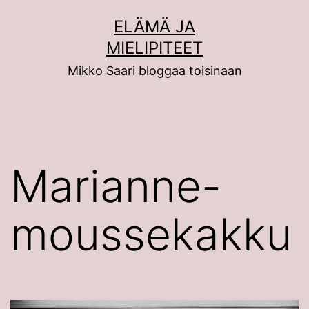
Siirry
ELÄMÄ JA
sisältöön
MIELIPITEET
Mikko Saari bloggaa toisinaan
Marianne-
moussekakku