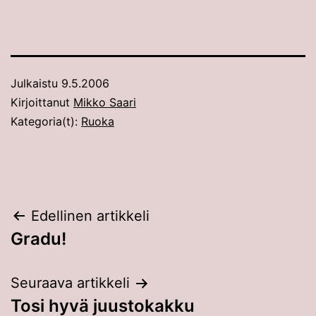
Julkaistu
9.5.2006
Kirjoittanut
Mikko Saari
Kategoria(t):
Ruoka
Artikkelien
Edellinen artikkeli
Gradu!
selaus
Seuraava artikkeli
Tosi hyvä juustokakku