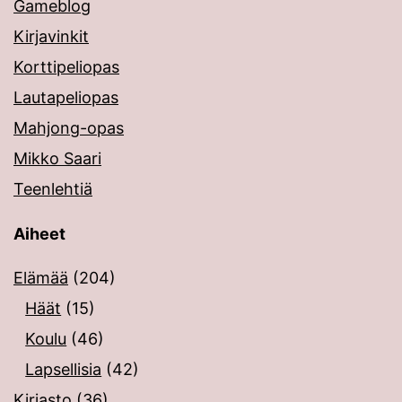
Gameblog
Kirjavinkit
Korttipeliopas
Lautapeliopas
Mahjong-opas
Mikko Saari
Teenlehtiä
Aiheet
Elämää
(204)
Häät
(15)
Koulu
(46)
Lapsellisia
(42)
Kirjasto
(36)