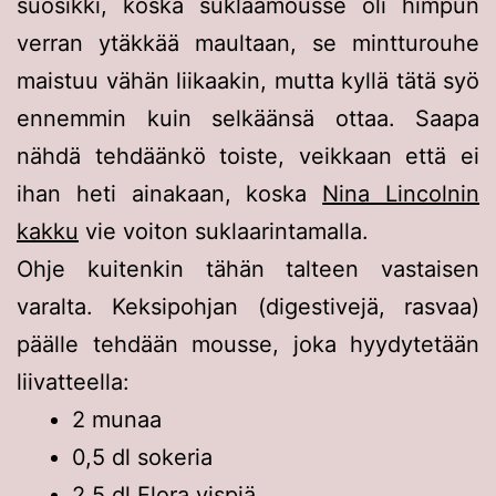
suosikki, koska suklaamousse oli himpun
verran ytäkkää maultaan, se mintturouhe
maistuu vähän liikaakin, mutta kyllä tätä syö
ennemmin kuin selkäänsä ottaa. Saapa
nähdä tehdäänkö toiste, veikkaan että ei
ihan heti ainakaan, koska
Nina Lincolnin
kakku
vie voiton suklaarintamalla.
Ohje kuitenkin tähän talteen vastaisen
varalta. Keksipohjan (digestivejä, rasvaa)
päälle tehdään mousse, joka hyydytetään
liivatteella:
2 munaa
0,5 dl sokeria
2,5 dl Flora vispiä