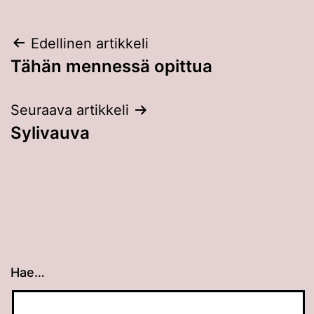
Artikkelien
Edellinen artikkeli
Tähän mennessä opittua
selaus
Seuraava artikkeli
Sylivauva
Hae…
Kun tuloksia tulee, voit selata niitä nuolinäppäimillä