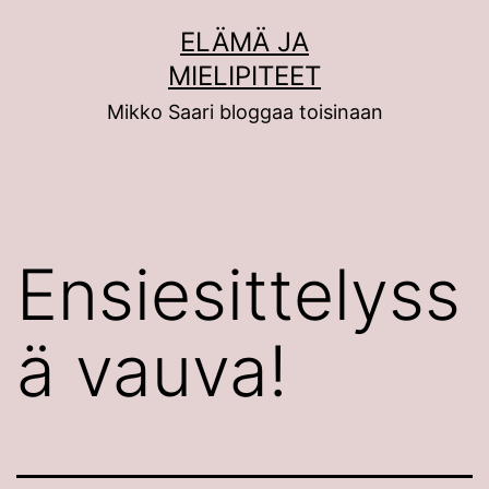
Siirry
ELÄMÄ JA
sisältöön
MIELIPITEET
Mikko Saari bloggaa toisinaan
Ensiesittelyss
ä vauva!