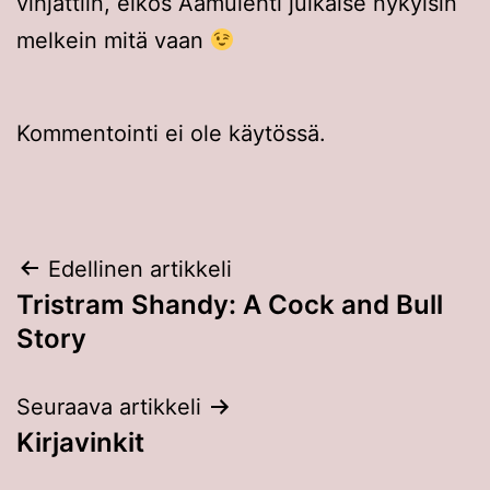
vihjattiin, eikös Aamulehti julkaise nykyisin
melkein mitä vaan
Kommentointi ei ole käytössä.
Artikkelien
Edellinen artikkeli
Tristram Shandy: A Cock and Bull
selaus
Story
Seuraava artikkeli
Kirjavinkit