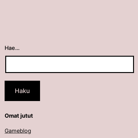
Hae…
Kun tuloksia tulee, voit selata niitä nuolinäppäimillä
Omat jutut
Gameblog