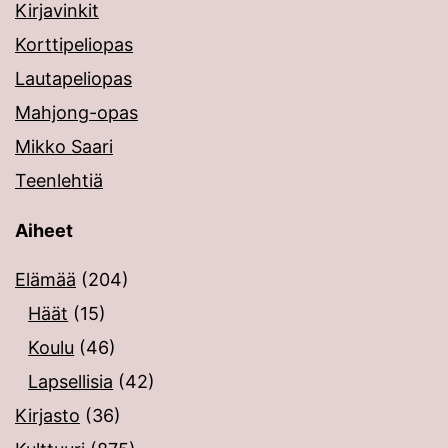
Kirjavinkit
Korttipeliopas
Lautapeliopas
Mahjong-opas
Mikko Saari
Teenlehtiä
Aiheet
Elämää
(204)
Häät
(15)
Koulu
(46)
Lapsellisia
(42)
Kirjasto
(36)