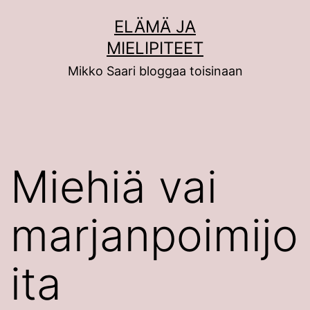
Siirry
ELÄMÄ JA
sisältöön
MIELIPITEET
Mikko Saari bloggaa toisinaan
Miehiä vai
marjanpoimijo
ita