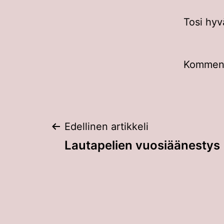
Tosi hyv
Kommento
Artikkelien
Edellinen artikkeli
Lautapelien vuosiäänestys
selaus