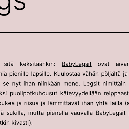
 sitä keksitäänkin:
BabyLegsit
ovat aivan
iä pienille lapsille. Kuulostaa vähän pöljältä ja
 se nyt ihan niinkään mene. Legsit nimittäin 
ksi puolipotkuhousut kätevyydellään reippaas
ukea ja riisua ja lämmittävät ihan yhtä lailla (s
ä sukilla, mutta pienellä vauvalla BabyLegsit 
tkin kivasti).