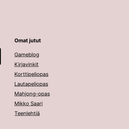
Omat jutut
äppäimillä ylös ja alas ja siirtyä halutulle sivulle ent
Gameblog
Kirjavinkit
Korttipeliopas
Lautapeliopas
Mahjong-opas
Mikko Saari
Teenlehtiä