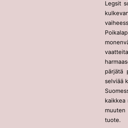
Legsit s
kulkevan
vaihees
Poikala
monenvä
vaatteit
harmaase
pärjätä 
selviää 
Suomes
kaikkea 
muuten 
tuote.