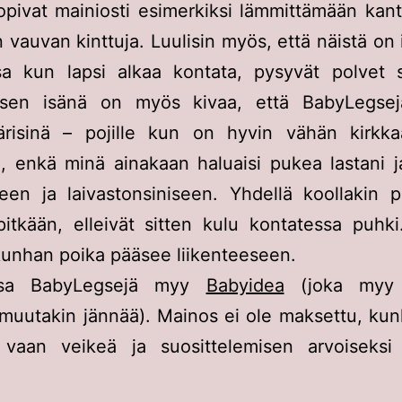
opivat mainiosti esimerkiksi lämmittämään kant
 vauvan kinttuja. Luulisin myös, että näistä on i
sa kun lapsi alkaa kontata, pysyvät polvet s
psen isänä on myös kivaa, että BabyLegsej
risinä – pojille kun on hyvin vähän kirkkaa
a, enkä minä ainakaan haluaisi pukea lastani j
en ja laivastonsiniseen. Yhdellä koollakin pi
pitkään, elleivät sitten kulu kontatessa puhk
kunhan poika pääsee liikenteeseen.
sa BabyLegsejä myy
Babyidea
(joka myy
muutakin jännää). Mainos ei ole maksettu, ku
vaan veikeä ja suosittelemisen arvoiseksi 