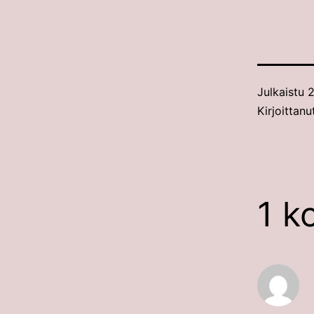
Julkaistu
2
Kirjoittan
1 k