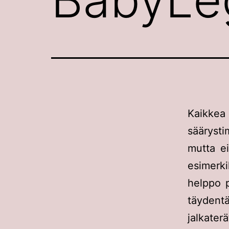
Kaikkea
säärystim
mutta ei
esimerki
helppo p
täydentä
jalkaterä