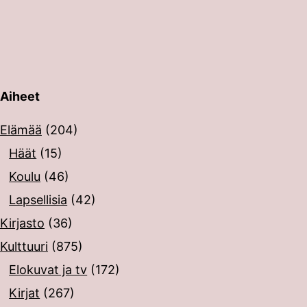
Aiheet
erin painalluksella. Kosketusnäytöllisten laitteiden käyt
Elämää
(204)
Häät
(15)
Koulu
(46)
Lapsellisia
(42)
Kirjasto
(36)
Kulttuuri
(875)
Elokuvat ja tv
(172)
Kirjat
(267)