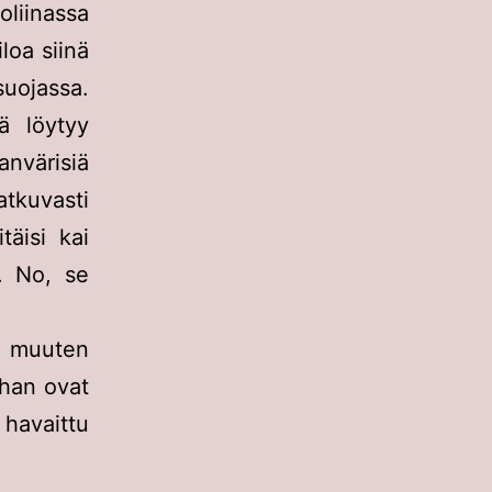
oliinassa
loa siinä
uojassa.
ä löytyy
nvärisiä
atkuvasti
täisi kai
i. No, se
 muuten
nhan ovat
havaittu