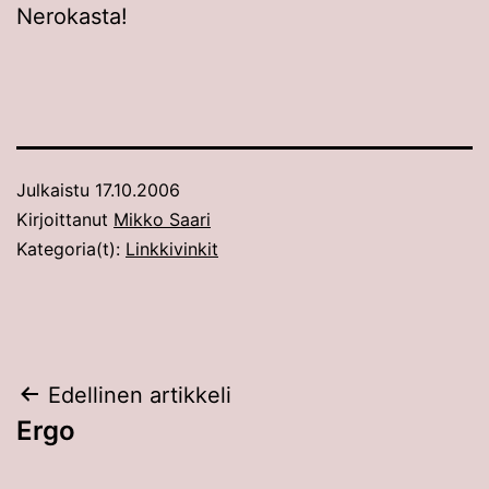
Nerokasta!
Julkaistu
17.10.2006
Kirjoittanut
Mikko Saari
Kategoria(t):
Linkkivinkit
Artikkelien
Edellinen artikkeli
Ergo
selaus