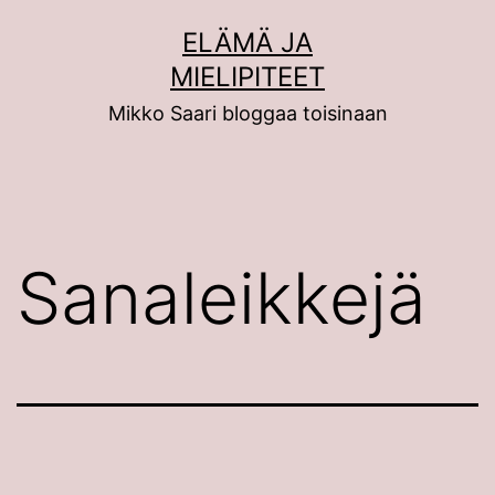
Siirry
ELÄMÄ JA
sisältöön
MIELIPITEET
Mikko Saari bloggaa toisinaan
Sanaleikkejä