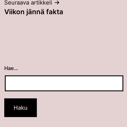
Seuraava artikkeli
Viikon jännä fakta
Hae…
Kun tuloksia tulee, voit selata niitä nuolinäppäimillä