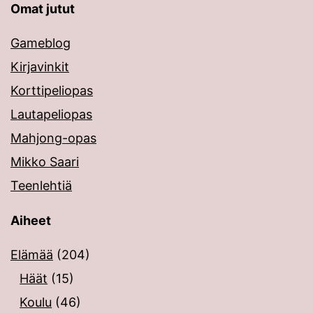
Omat jutut
Gameblog
Kirjavinkit
Korttipeliopas
Lautapeliopas
Mahjong-opas
Mikko Saari
Teenlehtiä
Aiheet
Elämää
(204)
Häät
(15)
Koulu
(46)