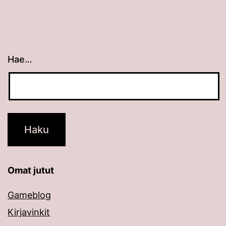
Hae…
Kun tuloksia tulee, voit selata niitä nuolinäppäimillä
Omat jutut
Gameblog
Kirjavinkit