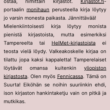
ostaa, nimittäin kirjastot.
Kirjastot.fi
-
portaalin
monihaun
perusteella kirja löytyy
jo varsin monesta paikasta. Jännittävää!
Mielenkiintoisesti kirja löytyy monista
pienistä kirjastoista, mutta esimerkiksi
Tampereelta tai
HelMet-kirjastoista
ei
teosta vielä löydy. Valkeakoskelle kirjaa on
tilattu jopa kaksi kappaletta! Tamperelaiset
löytävät omansa kuitenkin
yliopiston
kirjastosta
. Olen myös
Fennicassa
. Tämä on
Suurta! Eiköhän se noihin suuriinkin ehdi,
ison kirjaston hankintaketju vain on pitkä ja
mutkikas.