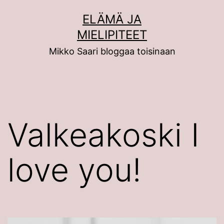
Siirry
ELÄMÄ JA
sisältöön
MIELIPITEET
Mikko Saari bloggaa toisinaan
Valkeakoski I
love you!