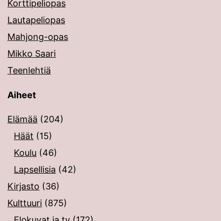
Korttipeliopas
Lautapeliopas
Mahjong-opas
Mikko Saari
Teenlehtiä
Aiheet
Elämää
(204)
Häät
(15)
Koulu
(46)
Lapsellisia
(42)
Kirjasto
(36)
Kulttuuri
(875)
Elokuvat ja tv
(172)