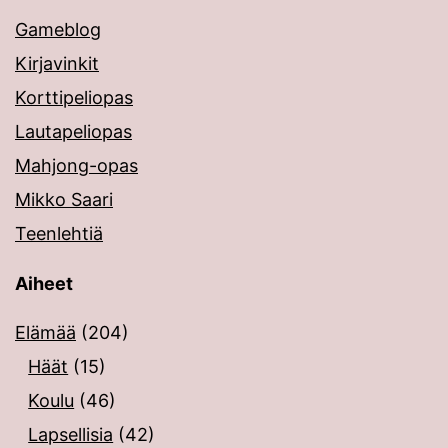
Gameblog
Kirjavinkit
Korttipeliopas
Lautapeliopas
Mahjong-opas
Mikko Saari
Teenlehtiä
Aiheet
Elämää
(204)
Häät
(15)
Koulu
(46)
Lapsellisia
(42)