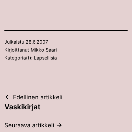
Julkaistu
28.6.2007
Kirjoittanut
Mikko Saari
Kategoria(t):
Lapsellisia
Artikkelien
Edellinen artikkeli
Vaskikirjat
selaus
Seuraava artikkeli