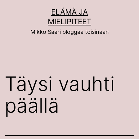
Siirry
ELÄMÄ JA
sisältöön
MIELIPITEET
Mikko Saari bloggaa toisinaan
Täysi vauhti
päällä