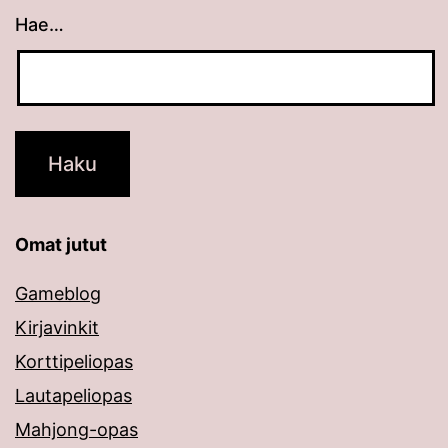
Hae…
Kun tuloksia tulee, voit selata niitä nuolinäppäimillä
Omat jutut
Gameblog
Kirjavinkit
Korttipeliopas
Lautapeliopas
Mahjong-opas