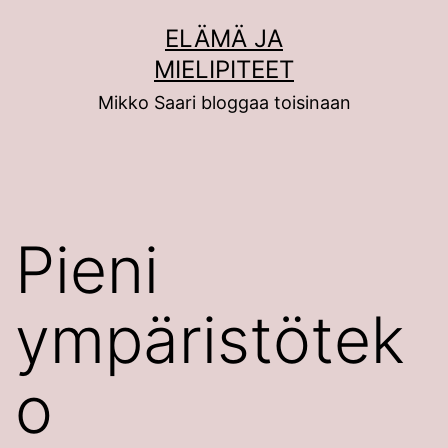
Siirry
ELÄMÄ JA
sisältöön
MIELIPITEET
Mikko Saari bloggaa toisinaan
Pieni
ympäristötek
o