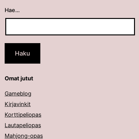
Hae…
Kun tuloksia tulee, voit selata niitä nuolinäppäimillä
Omat jutut
Gameblog
Kirjavinkit
Korttipeliopas
Lautapeliopas
Mahjong-opas