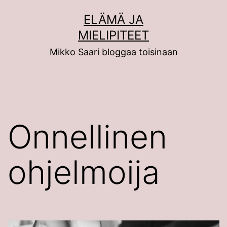
Siirry
ELÄMÄ JA
sisältöön
MIELIPITEET
Mikko Saari bloggaa toisinaan
Onnellinen
ohjelmoija