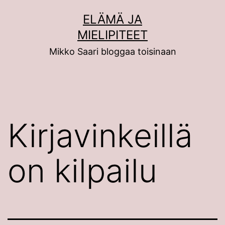
Siirry
ELÄMÄ JA
sisältöön
MIELIPITEET
Mikko Saari bloggaa toisinaan
Kirjavinkeillä
on kilpailu