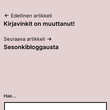
Artikkelien
Edellinen artikkeli
Kirjavinkit on muuttanut!
selaus
Seuraava artikkeli
Sesonkibloggausta
Hae…
Kun tuloksia tulee, voit selata niitä nuolinäppäimillä