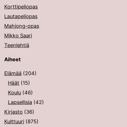
Korttipeliopas
Lautapeliopas
Mahjong-opas
Mikko Saari
Teenlehtiä
Aiheet
Elämää
(204)
Häät
(15)
Koulu
(46)
Lapsellisia
(42)
Kirjasto
(36)
Kulttuuri
(875)