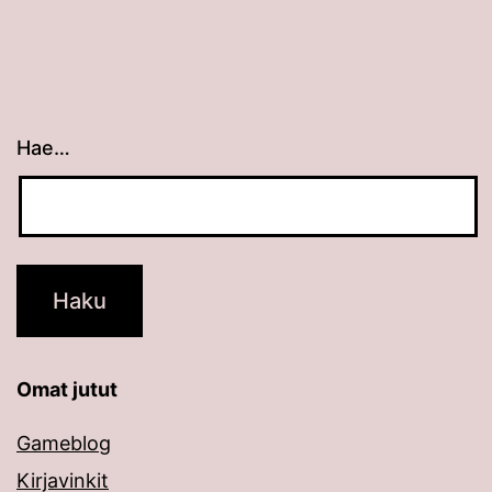
Hae…
Kun tuloksia tulee, voit selata niitä nuolinäppäimillä
Omat jutut
Gameblog
Kirjavinkit