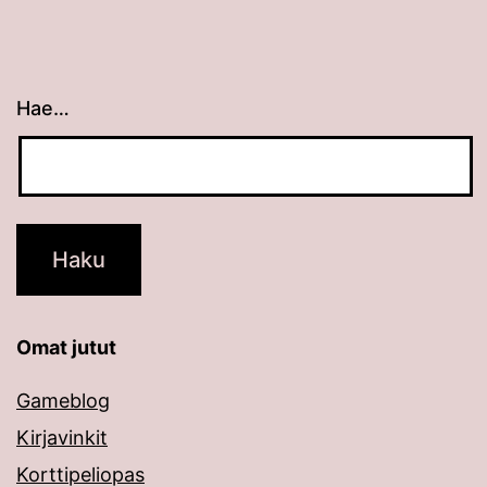
Hae…
Kun tuloksia tulee, voit selata niitä nuolinäppäimillä
Omat jutut
Gameblog
Kirjavinkit
Korttipeliopas