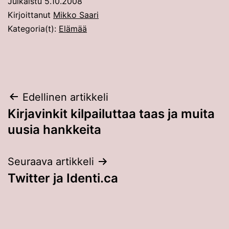
Julkaistu
5.10.2008
Kirjoittanut
Mikko Saari
Kategoria(t):
Elämää
Artikkelien
Edellinen artikkeli
Kirjavinkit kilpailuttaa taas ja muita
selaus
uusia hankkeita
Seuraava artikkeli
Twitter ja Identi.ca